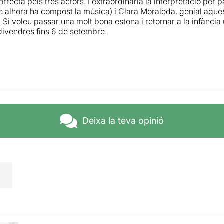
rrecta pels tres actors. I extraordinària la interpretació per p
 alhora ha compost la música) i Clara Moraleda. genial aques
 Si voleu passar una molt bona estona i retornar a la infància
 divendres fins 6 de setembre.
Deixa la teva opinió