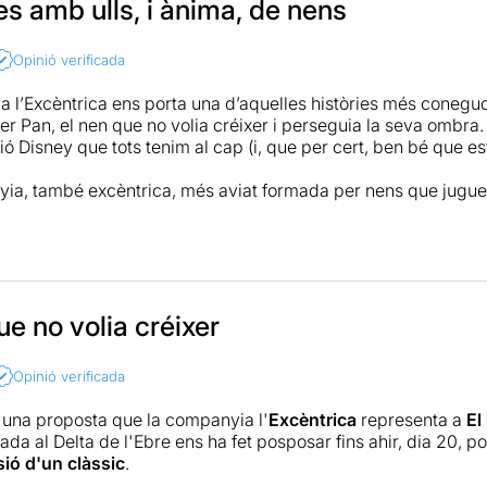
s amb ulls, i ànima, de nens
Opinió verificada
 l’Excèntrica ens porta una d’aquelles històries més conegu
eter Pan, el nen que no volia créixer i perseguia la seva ombra
ió Disney que tots tenim al cap (i, que per cert, ben bé que es
a, també excèntrica, més aviat formada per nens que juguen
 fa d’una
forma deliciosa, plena de jocs i aventures però, aqu
rist de l’alegria que s’esvaeix quan el joc s’acaba,
que en alg
lena d’il·lusió, amb una mica de vergonya infantil, d’aquesta 
resentació de l’Excèntrica. Amb objectes al servei de la imag
mbres i imatges, fer ús del mobiliari i joguines habituals de 
, que proporciona una immersiva i versemblant ambientació aj
ue no volia créixer
nis i un escenari casolà. Tot això i, sobretot, els tres intèrpr
 que vol explicar-nos aquesta història. I ens guanyen de se
Opinió verificada
que portava una bona estona amb la boca oberta, com si no c
ncara més deliciosa aquí que a la pel·lícula!).
, una proposta que la companyia l'
Excèntrica
representa a
El
ada al Delta de l'Ebre ens ha fet posposar fins ahir, dia 20, 
 assistit a un
teatre
(com sempre al Maldà) de proximitat i aqu
sió d'un clàssic
.
 una tarda de pluja on els nens inventen i viuen un munt d’a