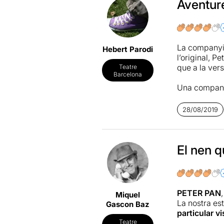
Aventure
La companyia
Hebert Parodi
l’original, P
que a la vers
Teatre
Barcelona
Una companyi
història i ho
pòsit final t
28/08/2019
innocent i p
la pròpia rep
projectaran o
escenografia
El nen q
camí dels som
la companyia
vaig adonar 
Campaneta (e
PETER PAN
Miquel
La nostra est
Gascon Baz
Al final, hem
particular vi
joganer, com
Teatre