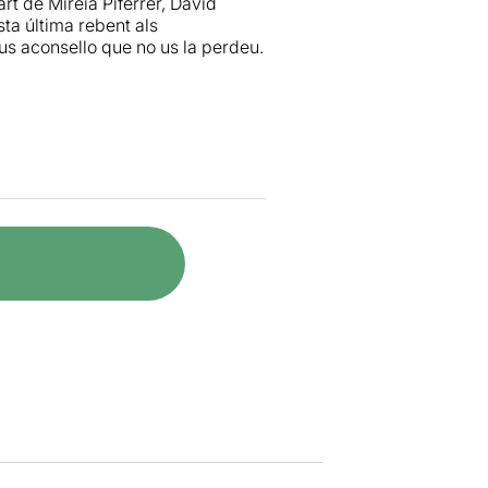
art de Mireia Piferrer, David
ta última rebent als
 us aconsello que no us la perdeu.