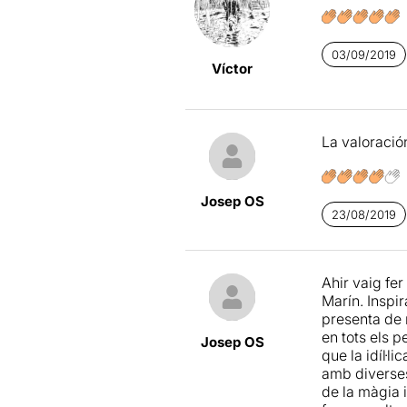
conté el veri
Una posada 
sortir encant
en el desenv
anys.
l'escena.
03/09/2019
Víctor
Estructurada
el saló i l'h
Peter Pan, a 
onades de ca
La valoración
Amb alguns 
d'ombres, u
Josep OS
crear un món
23/08/2019
magnífica en
Hauríem de
caseta de ni
Ahir vaig fe
simpatia fa q
Marín. Inspir
“
la segona es
presenta de 
en tots els p
Josep OS
Una proposta
que la idíl·
amb diverses
Per poder ve
de la màgia 