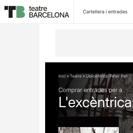
Cartellera i entrades
Descripció
Fitxa artística
Opinion
Inici
»
Teatre
»
L’excèntrica: Peter Pan
Comprar entrades per a
L'excèntrica