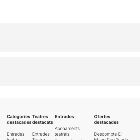
Categories
Teatres
Entrades
Ofertes
destacades
destacats
destacades
Abonaments
Entrades
Entrades
teatrals
Descompte El
teatre
Teatre
Mago Pop 'Nada