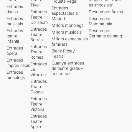
Tiquets Regal
Tívoli
es imposible'
Entrades
Entrades
dansa
Entrades
Descompte Ànima
espectacles a
Teatre
Entrades
Madrid
Descompte
Coliseum
musicals
Mamma mia
Millors monòlegs
Entrades
Entrades
Descompte
Millors musicals
Teatre
teatre
Germans de sang
Millors espectacles
Borràs
infantil
familiars
Entrades
Entrades
Black Friday
Teatre
òpera
Teatral
Romea
Entrades
Guanya entrades
Entrades
improvisació
de teatre gratis -
La
Entrades
concursos
Villarroel
monòlegs
Entrades
Teatre
Condal
Entrades
Teatre
Victòria
Entrades
Teatre
Apolo