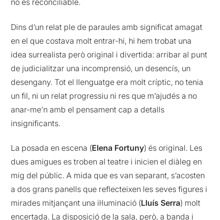
no és reconciliable.
Dins d’un relat ple de paraules amb significat amagat
en el que costava molt entrar-hi, hi hem trobat una
idea surrealista però original i divertida: arribar al punt
de judicialitzar una incomprensió, un desencís, un
desengany. Tot el llenguatge era molt críptic, no tenia
un fil, ni un relat progressiu ni res que m’ajudés a no
anar-me’n amb el pensament cap a detalls
insignificants.
La posada en escena (
Elena Fortuny
) és original. Les
dues amigues es troben al teatre i inicien el diàleg en
mig del públic. A mida que es van separant, s’acosten
a dos grans panells que reflecteixen les seves figures i
mirades mitjançant una il·luminació (
Lluís Serra
) molt
encertada. La disposició de la sala, però, a banda i