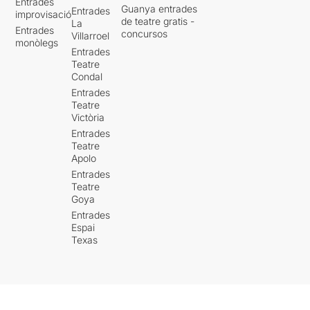
Entrades
Guanya entrades
Entrades
improvisació
de teatre gratis -
La
Entrades
concursos
Villarroel
monòlegs
Entrades
Teatre
Condal
Entrades
Teatre
Victòria
Entrades
Teatre
Apolo
Entrades
Teatre
Goya
Entrades
Espai
Texas