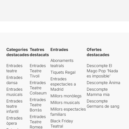
Categories
Teatres
Entrades
Ofertes
destacades
destacats
destacades
Abonaments
Entrades
Entrades
teatrals
Descompte El
teatre
Teatre
Mago Pop 'Nada
Tiquets Regal
Tívoli
es imposible'
Entrades
Entrades
dansa
Entrades
Descompte Ànima
espectacles a
Teatre
Entrades
Madrid
Descompte
Coliseum
musicals
Mamma mia
Millors monòlegs
Entrades
Entrades
Descompte
Millors musicals
Teatre
teatre
Germans de sang
Millors espectacles
Borràs
infantil
familiars
Entrades
Entrades
Black Friday
Teatre
òpera
Teatral
Romea