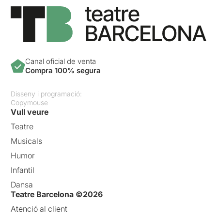
Canal oficial de venta
Compra 100% segura
Disseny i programació:
Copymouse
Vull veure
Teatre
Musicals
Humor
Infantil
Dansa
Teatre Barcelona ©2026
Atenció al client