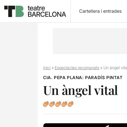
Cartellera i entrades
Inici
»
Espectacles recomanats
»
Un àngel vita
CIA. PEPA PLANA: PARADÍS PINTAT
Un àngel vital