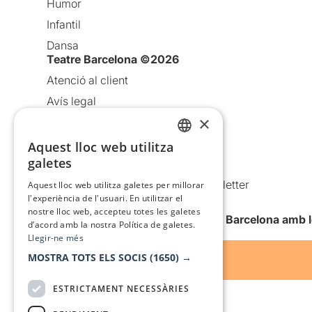
Humor
Infantil
Dansa
Teatre Barcelona ©2026
Atenció al client
Avís legal
×
Política de privacitat
Política de cookies
Aquest lloc web utilitza
CATALAN
galetes
Condicions d’ús
SPANISH
Comunicacions comercials i Newsletter
Aquest lloc web utilitza galetes per millorar
l'experiència de l'usuari. En utilitzar el
Anuncia’t
nostre lloc web, accepteu totes les galetes
Vull rebre la newsletter de Teatre Barcelona amb 
d’acord amb la nostra Política de galetes.
Llegir-ne més
MOSTRA TOTS ELS SOCIS
(1650) →
ESTRICTAMENT NECESSÀRIES