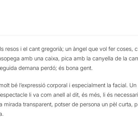
s resos i el cant gregorià; un àngel que vol fer coses, co
opega amb una caixa, pica amb la canyella de la cama 
e seguida demana perdó; és bona gent.
lt bé l’expressió corporal i especialment la facial. Un 
spectacle li va com anell al dit, és més, li és necessari
lla mirada transparent, potser de persona un pèl curta,
a.