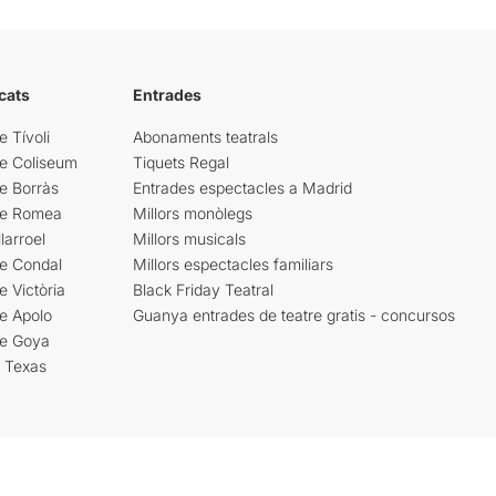
cats
Entrades
e Tívoli
Abonaments teatrals
re Coliseum
Tiquets Regal
e Borràs
Entrades espectacles a Madrid
re Romea
Millors monòlegs
larroel
Millors musicals
re Condal
Millors espectacles familiars
e Victòria
Black Friday Teatral
e Apolo
Guanya entrades de teatre gratis - concursos
re Goya
i Texas