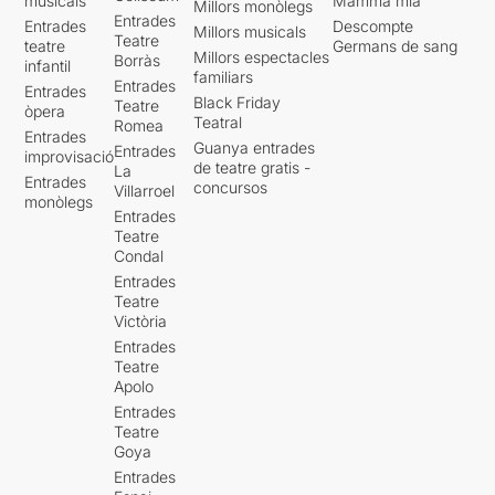
musicals
Mamma mia
Millors monòlegs
Entrades
Entrades
Descompte
Millors musicals
Teatre
teatre
Germans de sang
Millors espectacles
Borràs
infantil
familiars
Entrades
Entrades
Black Friday
Teatre
òpera
Teatral
Romea
Entrades
Guanya entrades
Entrades
improvisació
de teatre gratis -
La
Entrades
concursos
Villarroel
monòlegs
Entrades
Teatre
Condal
Entrades
Teatre
Victòria
Entrades
Teatre
Apolo
Entrades
Teatre
Goya
Entrades