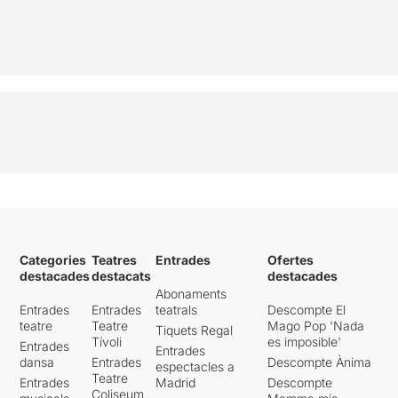
Categories
Teatres
Entrades
Ofertes
destacades
destacats
destacades
Abonaments
Entrades
Entrades
teatrals
Descompte El
teatre
Teatre
Mago Pop 'Nada
Tiquets Regal
Tívoli
es imposible'
Entrades
Entrades
dansa
Entrades
Descompte Ànima
espectacles a
Teatre
Entrades
Madrid
Descompte
Coliseum