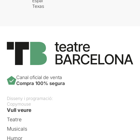
Espai
Texas
Canal oficial de venta
Compra 100% segura
Disseny i programació:
Copymouse
Vull veure
Teatre
Musicals
Humor