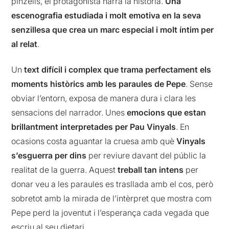
pinzells, el protagonista narra la història.
Una
escenografia estudiada i molt emotiva en la seva
senzillesa que crea un marc especial i molt íntim per
al relat
.
Un
text difícil i complex que trama perfectament els
moments històrics amb les paraules de Pepe
. Sense
obviar l’entorn, exposa de manera dura i clara les
sensacions del narrador. Unes
emocions que estan
brillantment interpretades per Pau Vinyals
. En
ocasions costa aguantar la cruesa amb què
Vinyals
s’esguerra per dins
per reviure davant del públic la
realitat de la guerra. Aquest
treball tan intens
per
donar veu a les paraules es trasllada amb el cos, però
sobretot amb la mirada de l’intèrpret que mostra com
Pepe perd la joventut i l’esperança cada vegada que
escriu al seu dietari.