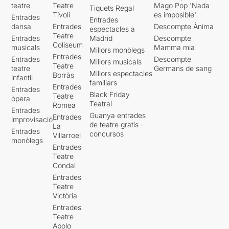
teatre
Teatre
Mago Pop 'Nada
Tiquets Regal
Tívoli
es imposible'
Entrades
Entrades
dansa
Entrades
Descompte Ànima
espectacles a
Teatre
Entrades
Madrid
Descompte
Coliseum
musicals
Mamma mia
Millors monòlegs
Entrades
Entrades
Descompte
Millors musicals
Teatre
teatre
Germans de sang
Millors espectacles
Borràs
infantil
familiars
Entrades
Entrades
Black Friday
Teatre
òpera
Teatral
Romea
Entrades
Guanya entrades
Entrades
improvisació
de teatre gratis -
La
Entrades
concursos
Villarroel
monòlegs
Entrades
Teatre
Condal
Entrades
Teatre
Victòria
Entrades
Teatre
Apolo