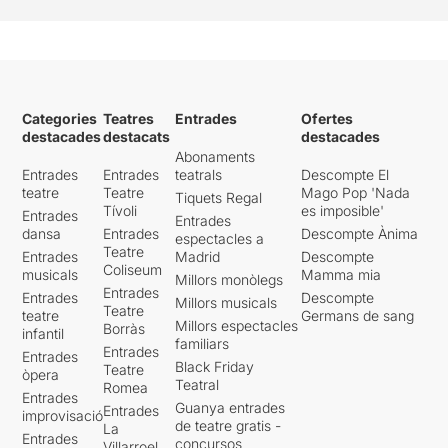
Categories
Teatres
Entrades
Ofertes
destacades
destacats
destacades
Abonaments
Entrades
Entrades
teatrals
Descompte El
teatre
Teatre
Mago Pop 'Nada
Tiquets Regal
Tívoli
es imposible'
Entrades
Entrades
dansa
Entrades
Descompte Ànima
espectacles a
Teatre
Entrades
Madrid
Descompte
Coliseum
musicals
Mamma mia
Millors monòlegs
Entrades
Entrades
Descompte
Millors musicals
Teatre
teatre
Germans de sang
Millors espectacles
Borràs
infantil
familiars
Entrades
Entrades
Black Friday
Teatre
òpera
Teatral
Romea
Entrades
Guanya entrades
Entrades
improvisació
de teatre gratis -
La
Entrades
concursos
Villarroel