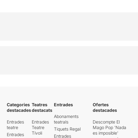
Categories
Teatres
Entrades
Ofertes
destacades
destacats
destacades
Abonaments
Entrades
Entrades
teatrals
Descompte El
teatre
Teatre
Mago Pop 'Nada
Tiquets Regal
Tívoli
es imposible'
Entrades
Entrades