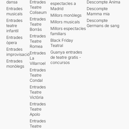
dansa
Entrades
Descompte Ànima
espectacles a
Teatre
Entrades
Madrid
Descompte
Coliseum
musicals
Mamma mia
Millors monòlegs
Entrades
Entrades
Descompte
Millors musicals
Teatre
teatre
Germans de sang
Millors espectacles
Borràs
infantil
familiars
Entrades
Entrades
Black Friday
Teatre
òpera
Teatral
Romea
Entrades
Guanya entrades
Entrades
improvisació
de teatre gratis -
La
Entrades
concursos
Villarroel
monòlegs
Entrades
Teatre
Condal
Entrades
Teatre
Victòria
Entrades
Teatre
Apolo
Entrades
Teatre