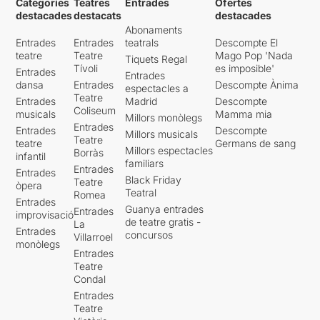
Categories
Teatres
Entrades
Ofertes
destacades
destacats
destacades
Abonaments
Entrades
Entrades
teatrals
Descompte El
teatre
Teatre
Mago Pop 'Nada
Tiquets Regal
Tívoli
es imposible'
Entrades
Entrades
dansa
Entrades
Descompte Ànima
espectacles a
Teatre
Entrades
Madrid
Descompte
Coliseum
musicals
Mamma mia
Millors monòlegs
Entrades
Entrades
Descompte
Millors musicals
Teatre
teatre
Germans de sang
Millors espectacles
Borràs
infantil
familiars
Entrades
Entrades
Black Friday
Teatre
òpera
Teatral
Romea
Entrades
Guanya entrades
Entrades
improvisació
de teatre gratis -
La
Entrades
concursos
Villarroel
monòlegs
Entrades
Teatre
Condal
Entrades
Teatre