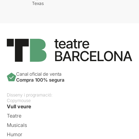
Texas
Canal oficial de venta
Compra 100% segura
Disseny i programació:
Copymouse
Vull veure
Teatre
Musicals
Humor