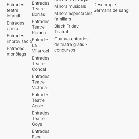
Entrades
Entrades
Descompte
Millors musicals
Teatre
teatre
Germans de sang
Millors espectacles
Borràs
infantil
familiars
Entrades
Entrades
Black Friday
Teatre
òpera
Teatral
Romea
Entrades
Guanya entrades
Entrades
improvisació
de teatre gratis -
La
Entrades
concursos
Villarroel
monòlegs
Entrades
Teatre
Condal
Entrades
Teatre
Victòria
Entrades
Teatre
Apolo
Entrades
Teatre
Goya
Entrades
Espai