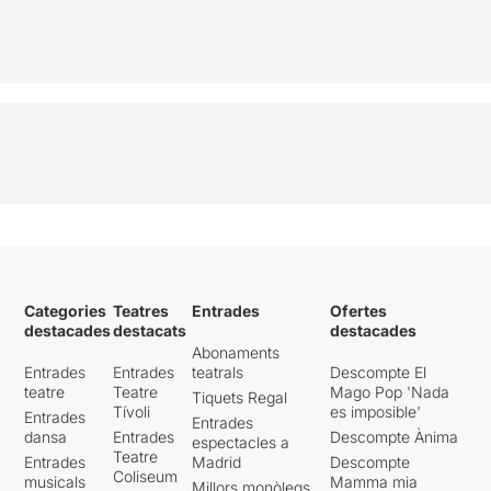
Categories
Teatres
Entrades
Ofertes
destacades
destacats
destacades
Abonaments
Entrades
Entrades
teatrals
Descompte El
teatre
Teatre
Mago Pop 'Nada
Tiquets Regal
Tívoli
es imposible'
Entrades
Entrades
dansa
Entrades
Descompte Ànima
espectacles a
Teatre
Entrades
Madrid
Descompte
Coliseum
musicals
Mamma mia
Millors monòlegs