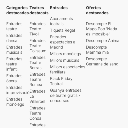
Categories
Teatres
Entrades
Ofertes
destacades
destacats
destacades
Abonaments
Entrades
Entrades
teatrals
Descompte El
teatre
Teatre
Mago Pop 'Nada
Tiquets Regal
Tívoli
es imposible'
Entrades
Entrades
dansa
Entrades
Descompte Ànima
espectacles a
Teatre
Entrades
Madrid
Descompte
Coliseum
musicals
Mamma mia
Millors monòlegs
Entrades
Entrades
Descompte
Millors musicals
Teatre
teatre
Germans de sang
Millors espectacles
Borràs
infantil
familiars
Entrades
Entrades
Black Friday
Teatre
òpera
Teatral
Romea
Entrades
Guanya entrades
Entrades
improvisació
de teatre gratis -
La
Entrades
concursos
Villarroel
monòlegs
Entrades
Teatre
Condal
Entrades