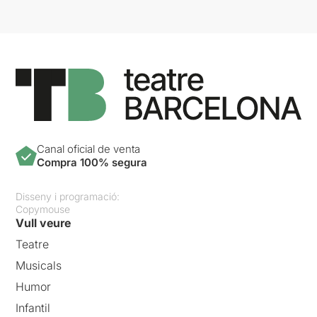
Canal oficial de venta
Compra 100% segura
Disseny i programació:
Copymouse
Vull veure
Teatre
Musicals
Humor
Infantil