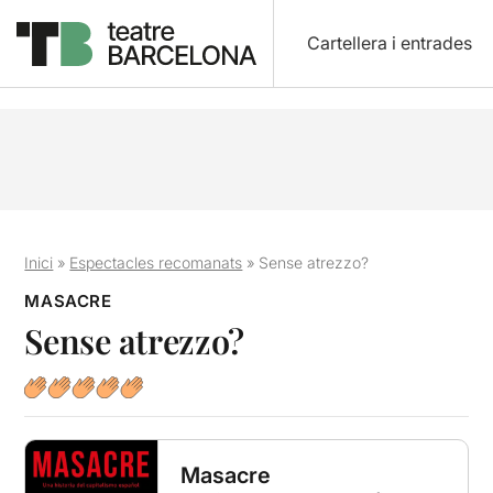
Cartellera i entrades
Inici
»
Espectacles recomanats
»
Sense atrezzo?
MASACRE
Sense atrezzo?
Masacre