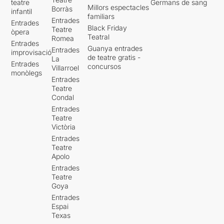
teatre
Germans de sang
Millors espectacles
Borràs
infantil
familiars
Entrades
Entrades
Black Friday
Teatre
òpera
Teatral
Romea
Entrades
Guanya entrades
Entrades
improvisació
de teatre gratis -
La
Entrades
concursos
Villarroel
monòlegs
Entrades
Teatre
Condal
Entrades
Teatre
Victòria
Entrades
Teatre
Apolo
Entrades
Teatre
Goya
Entrades
Espai
Texas