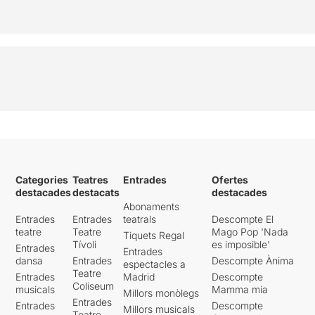
Categories
Teatres
Entrades
Ofertes
destacades
destacats
destacades
Abonaments
Entrades
Entrades
teatrals
Descompte El
teatre
Teatre
Mago Pop 'Nada
Tiquets Regal
Tívoli
es imposible'
Entrades
Entrades
dansa
Entrades
Descompte Ànima
espectacles a
Teatre
Entrades
Madrid
Descompte
Coliseum
musicals
Mamma mia
Millors monòlegs
Entrades
Entrades
Descompte
Millors musicals
Teatre