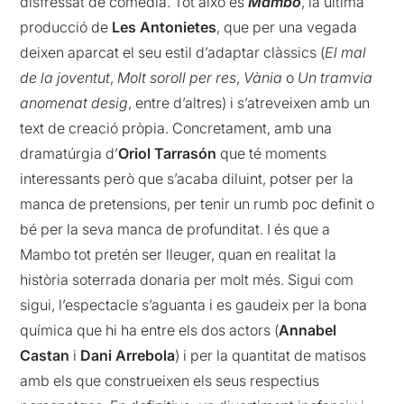
disfressat de comèdia. Tot això és
Mambo
, la última
producció de
Les Antonietes
, que per una vegada
deixen aparcat el seu estil d’adaptar clàssics (
El mal
de la joventut
,
Molt soroll per res
,
Vània
o
Un tramvia
anomenat desig
, entre d’altres) i s’atreveixen amb un
text de creació pròpia. Concretament, amb una
dramatúrgia d’
Oriol Tarrasón
que té moments
interessants però que s’acaba diluint, potser per la
manca de pretensions, per tenir un rumb poc definit o
bé per la seva manca de profunditat. I és que a
Mambo tot pretén ser lleuger, quan en realitat la
història soterrada donaria per molt més. Sigui com
sigui, l’espectacle s’aguanta i es gaudeix per la bona
química que hi ha entre els dos actors (
Annabel
Castan
i
Dani Arrebola
) i per la quantitat de matisos
amb els que construeixen els seus respectius