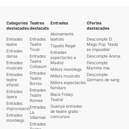
Categories
Teatres
Entrades
Ofertes
destacades
destacats
destacades
Abonaments
Entrades
Entrades
teatrals
Descompte El
teatre
Teatre
Mago Pop 'Nada
Tiquets Regal
Tívoli
es imposible'
Entrades
Entrades
dansa
Entrades
Descompte Ànima
espectacles a
Teatre
Entrades
Madrid
Descompte
Coliseum
musicals
Mamma mia
Millors monòlegs
Entrades
Entrades
Descompte
Millors musicals
Teatre
teatre
Germans de sang
Millors espectacles
Borràs
infantil
familiars
Entrades
Entrades
Black Friday
Teatre
òpera
Teatral
Romea
Entrades
Guanya entrades
Entrades
improvisació
de teatre gratis -
La
Entrades
concursos
Villarroel
monòlegs
Entrades