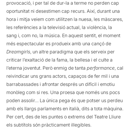
provocació, i per tal de dur-la a terme no perden cap
oportunitat ni desestimen cap recurs. Així, durant una
hora i mitja veiem com utilitzen la nuesa, les màscares,
les referències a la televisió actual, la violència, la
sang i, com no, la música. En aquest sentit, el moment
més espectacular es produeix amb una cançó de
Dreamgirls
, un altre paradigma que els serveix per
criticar l’exaltació de la fama, la bellesa i el culte a
l’eterna joventut. Però enmig de tanta
performance
, cal
reivindicar uns grans actors, capaços de fer mil i una
barrabassades i afrontar després un difícil i emotiu
monòleg com si res. Una proesa que només uns pocs
poden assolir… La única pega és que potser us perdeu
amb els llargs parlaments en italià, dits a tota màquina.
Per cert, des de les puntes o extrems del Teatre Lliure
els subtítols són pràcticament illegibles.