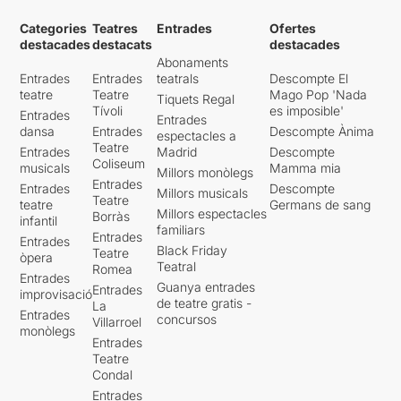
Categories
Teatres
Entrades
Ofertes
destacades
destacats
destacades
Abonaments
Entrades
Entrades
teatrals
Descompte El
teatre
Teatre
Mago Pop 'Nada
Tiquets Regal
Tívoli
es imposible'
Entrades
Entrades
dansa
Entrades
Descompte Ànima
espectacles a
Teatre
Entrades
Madrid
Descompte
Coliseum
musicals
Mamma mia
Millors monòlegs
Entrades
Entrades
Descompte
Millors musicals
Teatre
teatre
Germans de sang
Millors espectacles
Borràs
infantil
familiars
Entrades
Entrades
Black Friday
Teatre
òpera
Teatral
Romea
Entrades
Guanya entrades
Entrades
improvisació
de teatre gratis -
La
Entrades
concursos
Villarroel
monòlegs
Entrades
Teatre
Condal
Entrades