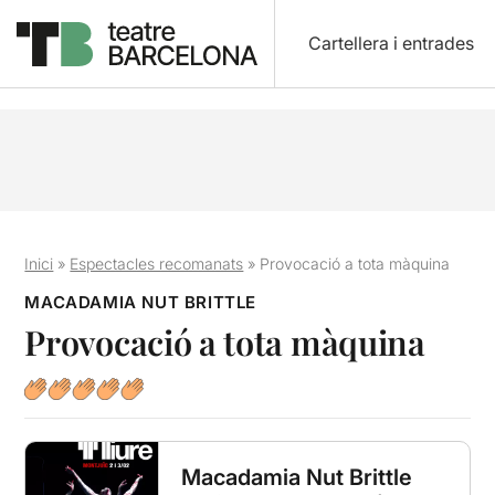
Cartellera i entrades
Inici
»
Espectacles recomanats
»
Provocació a tota màquina
MACADAMIA NUT BRITTLE
Provocació a tota màquina
Macadamia Nut Brittle