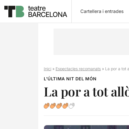
Cartellera i entrades
Inici
»
Espectacles recomanats
»
La por a tot 
L'ÚLTIMA NIT DEL MÓN
La por a tot al