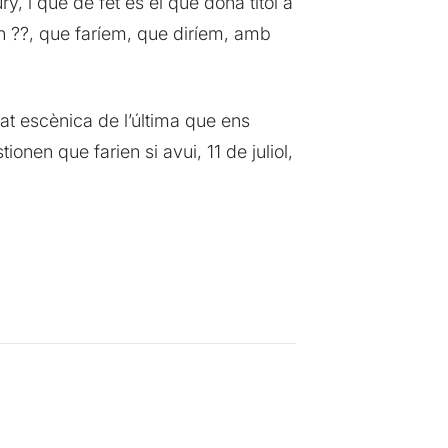
y, i que de fet és el que dóna títol a
ón ??, que faríem, que diríem, amb
tat escènica de l’última que ens
onen que farien si avui, 11 de juliol,