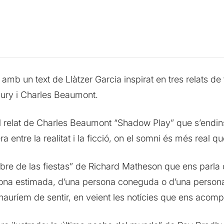
b un text de Llàtzer Garcia inspirat en tres relats de t
bury i Charles Beaumont.
 relat de Charles Beaumont “Shadow Play” que s’endins
a entre la realitat i la ficció, on el somni és més real qu
bre de las fiestas” de Richard Matheson que ens parla de
rsona estimada, d’una persona coneguda o d’una pers
 hauríem de sentir, en veient les notícies que ens acomp