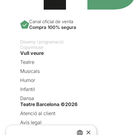
Canal oficial de venta
Compra 100% segura
Disseny i programació:
Copymouse
Vull veure
Teatre
Musicals
Humor
Infantil
Dansa
Teatre Barcelona ©2026
Atenció al client
Avís legal
×
Política de privacitat