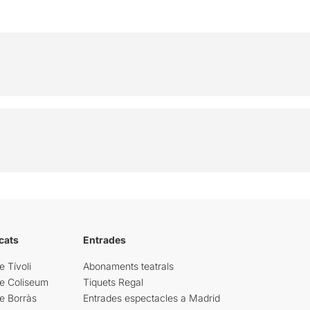
cats
Entrades
e Tívoli
Abonaments teatrals
re Coliseum
Tiquets Regal
e Borràs
Entrades espectacles a Madrid