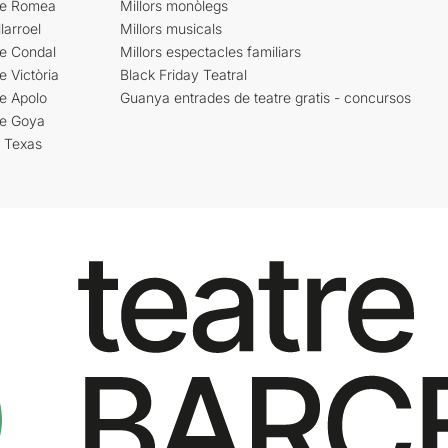
re Romea
Millors monòlegs
larroel
Millors musicals
re Condal
Millors espectacles familiars
e Victòria
Black Friday Teatral
e Apolo
Guanya entrades de teatre gratis - concursos
re Goya
i Texas