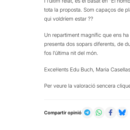
I l’últim relat, és el basat en “El h
tota la proposta. Som capaços de pla
qui voldríem estar ??
Un repartiment magnífic que ens ha a
presenta dos sopars diferents, de due
fos l’última nit del món.
Excel·lents Edu Buch, Maria Casella
Per veure la valoració sencera cliq
Compartir opinió