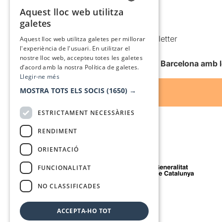
Política de cookies
Aquest lloc web utilitza
CATALAN
galetes
Condicions d’ús
SPANISH
Comunicacions comercials i Newsletter
Aquest lloc web utilitza galetes per millorar
l'experiència de l'usuari. En utilitzar el
Anuncia’t
nostre lloc web, accepteu totes les galetes
Vull rebre la newsletter de Teatre Barcelona amb 
d’acord amb la nostra Política de galetes.
Llegir-ne més
MOSTRA TOTS ELS SOCIS
(1650) →
ESTRICTAMENT NECESSÀRIES
RENDIMENT
ORIENTACIÓ
Amb el suport de
FUNCIONALITAT
NO CLASSIFICADES
Mitjà de comunicació associat a
ACCEPTA-HO TOT