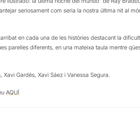
ombre ilustrado: la última noche del mundo” de Ray Bradbur
ntejar seriosament com seria la nostra última nit al m
rribat en cada una de les històries destacant la dificul
s parelles diferents, en una mateixa taula mentre qüesti
s, Xavi Gardés, Xavi Sáez i Vanessa Segura.
ueu
AQUÍ