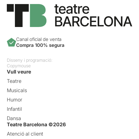
Canal oficial de venta
Compra 100% segura
Disseny i programació:
Copymouse
Vull veure
Teatre
Musicals
Humor
Infantil
Dansa
Teatre Barcelona ©2026
Atenció al client