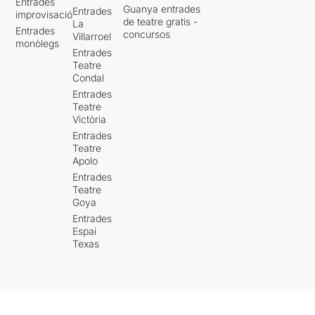
Entrades
Guanya entrades
Entrades
improvisació
de teatre gratis -
La
Entrades
concursos
Villarroel
monòlegs
Entrades
Teatre
Condal
Entrades
Teatre
Victòria
Entrades
Teatre
Apolo
Entrades
Teatre
Goya
Entrades
Espai
Texas