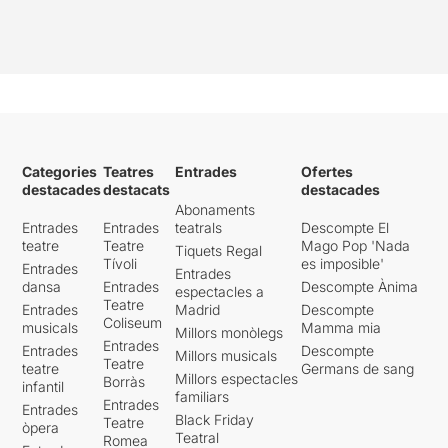
Categories
Teatres
Entrades
Ofertes
destacades
destacats
destacades
Abonaments
Entrades
Entrades
teatrals
Descompte El
teatre
Teatre
Mago Pop 'Nada
Tiquets Regal
Tívoli
es imposible'
Entrades
Entrades
dansa
Entrades
Descompte Ànima
espectacles a
Teatre
Entrades
Madrid
Descompte
Coliseum
musicals
Mamma mia
Millors monòlegs
Entrades
Entrades
Descompte
Millors musicals
Teatre
teatre
Germans de sang
Millors espectacles
Borràs
infantil
familiars
Entrades
Entrades
Black Friday
Teatre
òpera
Teatral
Romea