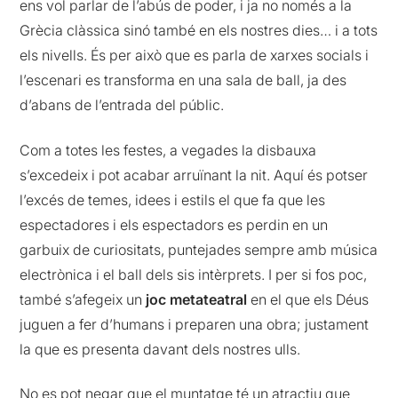
ens vol parlar de l’abús de poder, i ja no només a la
Grècia clàssica sinó també en els nostres dies… i a tots
els nivells. És per això que es parla de xarxes socials i
l’escenari es transforma en una sala de ball, ja des
d’abans de l’entrada del públic.
Com a totes les festes, a vegades la disbauxa
s’excedeix i pot acabar arruïnant la nit. Aquí és potser
l’excés de temes, idees i estils el que fa que les
espectadores i els espectadors es perdin en un
garbuix de curiositats, puntejades sempre amb música
electrònica i el ball dels sis intèrprets. I per si fos poc,
també s’afegeix un
joc metateatral
en el que els Déus
juguen a fer d’humans i preparen una obra; justament
la que es presenta davant dels nostres ulls.
No es pot negar que el muntatge té un atractiu que