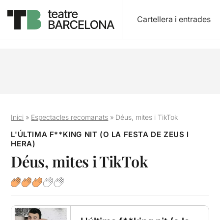
Cartellera i entrades
Inici
»
Espectacles recomanats
»
Déus, mites i TikTok
L'ÚLTIMA F**KING NIT (O LA FESTA DE ZEUS I
HERA)
Déus, mites i TikTok