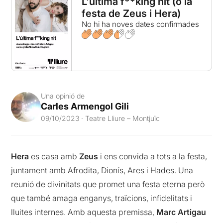
L'última f**king nit (o la
festa de Zeus i Hera)
No hi ha noves dates confirmades
Una opinió de
Carles Armengol Gili
09/10/2023 · Teatre Lliure – Montjuïc
Hera
es casa amb
Zeus
i ens convida a tots a la festa,
juntament amb Afrodita, Dionís, Ares i Hades. Una
reunió de divinitats que promet una festa eterna però
que també amaga enganys, traïcions, infidelitats i
lluites internes. Amb aquesta premissa,
Marc Artigau