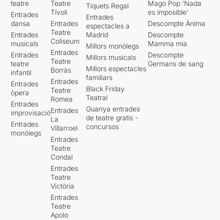
teatre
Teatre
Mago Pop 'Nada
Tiquets Regal
Tívoli
es imposible'
Entrades
Entrades
dansa
Entrades
Descompte Ànima
espectacles a
Teatre
Entrades
Madrid
Descompte
Coliseum
musicals
Mamma mia
Millors monòlegs
Entrades
Entrades
Descompte
Millors musicals
Teatre
teatre
Germans de sang
Millors espectacles
Borràs
infantil
familiars
Entrades
Entrades
Black Friday
Teatre
òpera
Teatral
Romea
Entrades
Guanya entrades
Entrades
improvisació
de teatre gratis -
La
Entrades
concursos
Villarroel
monòlegs
Entrades
Teatre
Condal
Entrades
Teatre
Victòria
Entrades
Teatre
Apolo