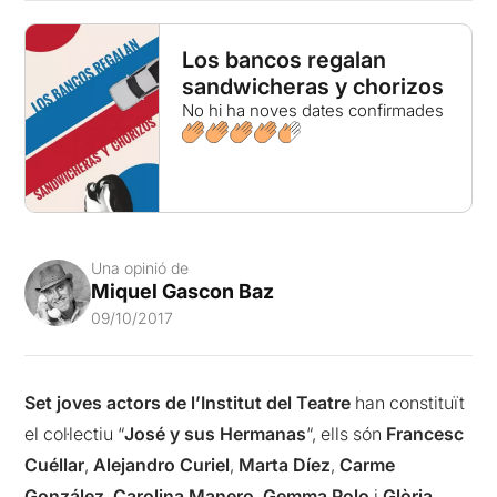
Los bancos regalan
sandwicheras y chorizos
No hi ha noves dates confirmades
Una opinió de
Miquel Gascon Baz
09/10/2017
Set joves actors de l’Institut del Teatre
han constituït
el col·lectiu “
José y sus Hermanas
“, ells són
Francesc
Cuéllar
,
Alejandro Curiel
,
Marta Díez
,
Carme
González
,
Carolina Manero
,
Gemma Polo
i
Glòria