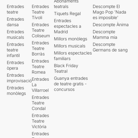
Abonaments
Entrades
Entrades
teatrals
Descompte El
teatre
Teatre
Mago Pop 'Nada
Tiquets Regal
Tívoli
es imposible'
Entrades
Entrades
dansa
Entrades
Descompte Ànima
espectacles a
Teatre
Entrades
Madrid
Descompte
Coliseum
musicals
Mamma mia
Millors monòlegs
Entrades
Entrades
Descompte
Millors musicals
Teatre
teatre
Germans de sang
Millors espectacles
Borràs
infantil
familiars
Entrades
Entrades
Black Friday
Teatre
òpera
Teatral
Romea
Entrades
Guanya entrades
Entrades
improvisació
de teatre gratis -
La
Entrades
concursos
Villarroel
monòlegs
Entrades
Teatre
Condal
Entrades
Teatre
Victòria
Entrades