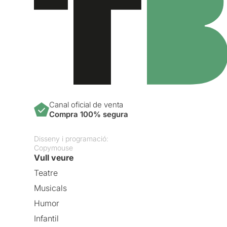
Canal oficial de venta
Compra 100% segura
Disseny i programació:
Copymouse
Vull veure
Teatre
Musicals
Humor
Infantil