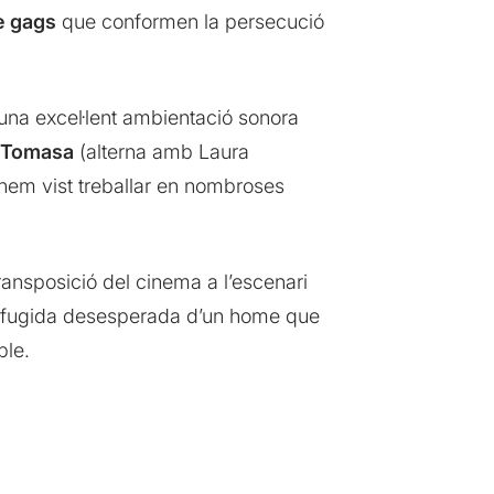
e gags
que conformen la persecució
una excel·lent ambientació sonora
 Tomasa
(alterna amb Laura
hem vist treballar en nombroses
ansposició del cinema a l’escenari
 la fugida desesperada d’un home que
ble.