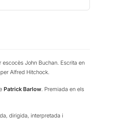
tor escocès John Buchan. Escrita en
 per Alfred Hitchock.
de
Patrick Barlow
. Premiada en els
, dirigida, interpretada i