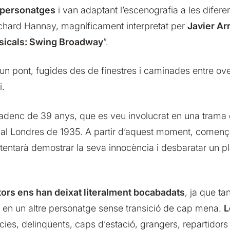
 personatges
i van adaptant l’escenografia a les diferen
ichard Hannay, magníficament interpretat per
Javier Ar
sicals: Swing Broadway
”.
un pont, fugides des de finestres i caminades entre ove
i.
adenc de 39 anys, que es veu involucrat en una trama d
 al Londres de 1935. A partir d’aquest moment, començ
tentarà demostrar la seva innocència i desbaratar un p
tors ens han deixat literalment bocabadats
, ja que t
 en un altre personatge sense transició de cap mena.
L
ies, delinqüents, caps d’estació, grangers, repartidors d