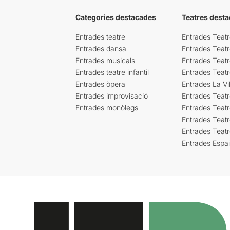
Categories destacades
Teatres desta
Entrades teatre
Entrades Teatr
Entrades dansa
Entrades Teat
Entrades musicals
Entrades Teatr
Entrades teatre infantil
Entrades Teat
Entrades òpera
Entrades La Vil
Entrades improvisació
Entrades Teat
Entrades monòlegs
Entrades Teatr
Entrades Teatr
Entrades Teat
Entrades Espa