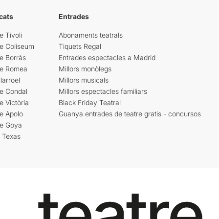
cats
Entrades
e Tívoli
Abonaments teatrals
re Coliseum
Tiquets Regal
e Borràs
Entrades espectacles a Madrid
re Romea
Millors monòlegs
larroel
Millors musicals
re Condal
Millors espectacles familiars
e Victòria
Black Friday Teatral
e Apolo
Guanya entrades de teatre gratis - concursos
re Goya
i Texas