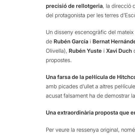
precisió de rellotgeria
, la direcció
del protagonista per les terres d’Es
Un disseny escenogràfic del mateix
de
Rubén García
i
Bernat Hernánd
Olivella),
Rubén Yuste
i
Xavi Duch
q
propostes.
Una farsa de la pel·lícula de Hitch
amb picades d’ullet a altres pel·líc
acusat falsament ha de demostrar la 
Una extraordinària proposta que e
Per veure la ressenya original, nomé