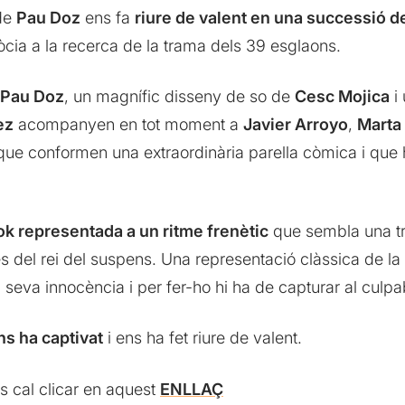
 de
Pau Doz
ens fa
riure de valent en una successió d
còcia a la recerca de la trama dels 39 esglaons.
Pau Doz
, un magnífic disseny de so de
Cesc Mojica
i 
ez
acompanyen en tot moment a
Javier Arroyo
,
Marta
ue conformen una extraordinària parella còmica i que 
cok representada a un ritme frenètic
que sembla una tr
ules del rei del suspens. Una representació clàssica de
seva innocència i per fer-ho hi ha de capturar al culpa
ns ha captivat
i ens ha fet riure de valent.
s cal clicar en aquest
ENLLAÇ