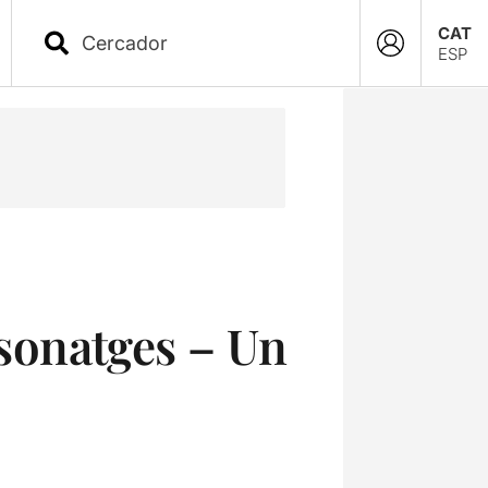
CAT
ESP
sonatges – Un