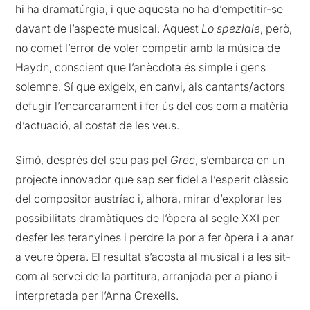
hi ha dramatúrgia, i que aquesta no ha d’empetitir-se
davant de l’aspecte musical. Aquest
Lo speziale
, però,
no comet l’error de voler competir amb la música de
Haydn, conscient que l’anècdota és simple i gens
solemne. Sí que exigeix, en canvi, als cantants/actors
defugir l’encarcarament i fer ús del cos com a matèria
d’actuació, al costat de les veus.
Simó, després del seu pas pel
Grec
, s’embarca en un
projecte innovador que sap ser fidel a l’esperit clàssic
del compositor austríac i, alhora, mirar d’explorar les
possibilitats dramàtiques de l’òpera al segle XXI per
desfer les teranyines i perdre la por a fer òpera i a anar
a veure òpera. El resultat s’acosta al musical i a les sit-
com al servei de la partitura, arranjada per a piano i
interpretada per l’Anna Crexells.