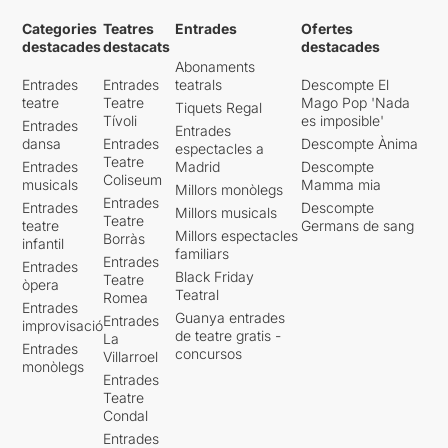
Categories
Teatres
Entrades
Ofertes
destacades
destacats
destacades
Abonaments
Entrades
Entrades
teatrals
Descompte El
teatre
Teatre
Mago Pop 'Nada
Tiquets Regal
Tívoli
es imposible'
Entrades
Entrades
dansa
Entrades
Descompte Ànima
espectacles a
Teatre
Entrades
Madrid
Descompte
Coliseum
musicals
Mamma mia
Millors monòlegs
Entrades
Entrades
Descompte
Millors musicals
Teatre
teatre
Germans de sang
Millors espectacles
Borràs
infantil
familiars
Entrades
Entrades
Black Friday
Teatre
òpera
Teatral
Romea
Entrades
Guanya entrades
Entrades
improvisació
de teatre gratis -
La
Entrades
concursos
Villarroel
monòlegs
Entrades
Teatre
Condal
Entrades