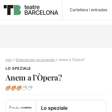
Cartellera i entrades
Inici
»
Espectacles recomanats
»
Anem a l’Òpera?
LO SPEZIALE
Anem a l’Òpera?
Lo speziale