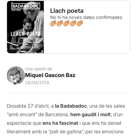
Llach poeta
No hi ha noves dates confirmades
Una opinió de
Miquel Gascon Baz
28/04/2019
Dissabte 27 d’abril, a
la Badabadoc
, una de les sales
“amb encant” de Barcelona,
hem gaudit i molt
, d’un
espectacle que
ens ha fascinat
i que ens ha deixat
literalment amb la “pell de gallina”, per les emocions