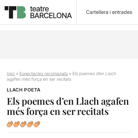
Cartellera i entrades
Inici
»
Espectacles recomanats
»
Els poemes d’en Llach
agafen més força en ser recitats
LLACH POETA
Els poemes d’en Llach agafen
més força en ser recitats