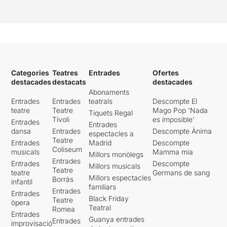
Categories
Teatres
Entrades
Ofertes
destacades
destacats
destacades
Abonaments
Entrades
Entrades
teatrals
Descompte El
teatre
Teatre
Mago Pop 'Nada
Tiquets Regal
Tívoli
es imposible'
Entrades
Entrades
dansa
Entrades
Descompte Ànima
espectacles a
Teatre
Entrades
Madrid
Descompte
Coliseum
musicals
Mamma mia
Millors monòlegs
Entrades
Entrades
Descompte
Millors musicals
Teatre
teatre
Germans de sang
Millors espectacles
Borràs
infantil
familiars
Entrades
Entrades
Black Friday
Teatre
òpera
Teatral
Romea
Entrades
Guanya entrades
Entrades
improvisació