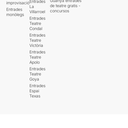
Guanya entrades
Entrades
improvisació
de teatre gratis -
La
Entrades
concursos
Villarroel
monòlegs
Entrades
Teatre
Condal
Entrades
Teatre
Victòria
Entrades
Teatre
Apolo
Entrades
Teatre
Goya
Entrades
Espai
Texas