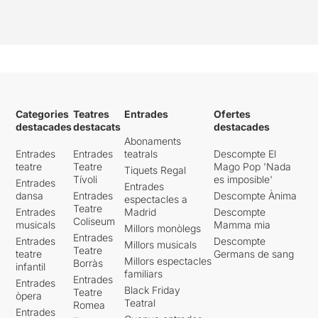
Categories
Teatres
Entrades
Ofertes
destacades
destacats
destacades
Abonaments
Entrades
Entrades
teatrals
Descompte El
teatre
Teatre
Mago Pop 'Nada
Tiquets Regal
Tívoli
es imposible'
Entrades
Entrades
dansa
Entrades
Descompte Ànima
espectacles a
Teatre
Entrades
Madrid
Descompte
Coliseum
musicals
Mamma mia
Millors monòlegs
Entrades
Entrades
Descompte
Millors musicals
Teatre
teatre
Germans de sang
Millors espectacles
Borràs
infantil
familiars
Entrades
Entrades
Black Friday
Teatre
òpera
Teatral
Romea
Entrades