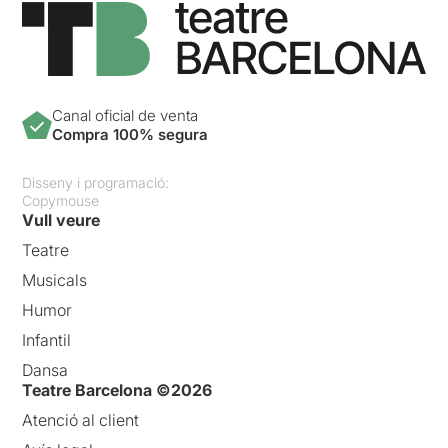
Canal oficial de venta
Compra 100% segura
Disseny i programació:
Copymouse
Vull veure
Teatre
Musicals
Humor
Infantil
Dansa
Teatre Barcelona ©2026
Atenció al client