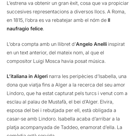
L’estrena va obtenir un gran èxit, cosa que va propiciar
succesives representacions a diversos llocs. A Roma,
en 1815, l’obra es va rebatejar amb el nóm de
Il
naufragio felice
.
L’obra compta amb un llibret d’
Angelo Anelli
inspirat
en un text anterior, del mateix nom, al que el
compositor Luigi Mosca havia posat música.
L’italiana in Algeri
narra les peripècies d’Isabella, una
dona que viatja fins a Alger a la recerca del seu amor
Lindoro, que ha estat capturat pels turcs i venut com a
esclau al palau de Mustafà, el bei d’Alger. Elvira,
esposa del bei i rebutjada per ell, està obligada a
casar-se amb Lindoro. Isabella acaba d’arribar a la
platja acompanyada de Taddeo, enamorat d’ella. La
comèdia està servida.