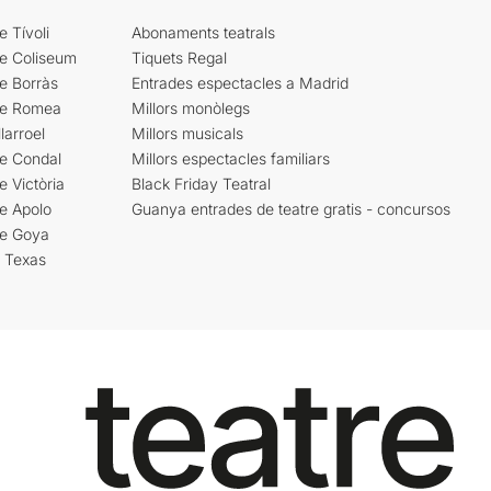
e Tívoli
Abonaments teatrals
re Coliseum
Tiquets Regal
e Borràs
Entrades espectacles a Madrid
re Romea
Millors monòlegs
larroel
Millors musicals
re Condal
Millors espectacles familiars
e Victòria
Black Friday Teatral
e Apolo
Guanya entrades de teatre gratis - concursos
re Goya
i Texas