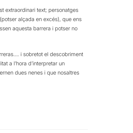
t extraordinari text; personatges
a (potser alçada en excés), que ens
assen aquesta barrera i potser no
rreras…. i sobretot el descobriment
at a l’hora d’interpretar un
lternen dues nenes i que nosaltres