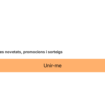
les novetats, promocions i sorteigs
Unir-me