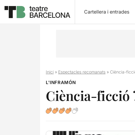
Cartellera i entrades
Inici
»
Espectacles recomanats
»
Ciència-ficc
L'INFRAMÓN
Ciència-ficció 