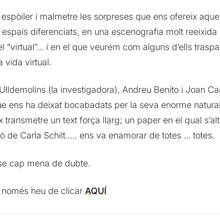
espòiler i malmetre les sorpreses que ens ofereix aques
os espais diferenciats, en una escenografia molt reeixid
el “virtual”… i en el que veurem com alguns d’ells trasp
vida virtual.
lldemolins (la investigadora), Andreu Benito i Joan Ca
ue ens ha deixat bocabadats per la seva enorme naturalit
 transmetre un text força llarg; un paper en el qual s’a
ó de Carla Schilt….. ens va enamorar de totes … totes.
se cap mena de dubte.
l, només heu de clicar
AQUÍ