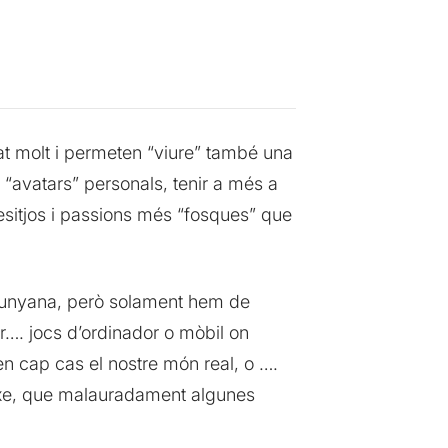
nat molt i permeten “viure” també una
a “avatars” personals, tenir a més a
desitjos i passions més “fosques” que
llunyana, però solament hem de
r…. jocs d’ordinador o mòbil on
 cap cas el nostre món real, o ….
sexe, que malauradament algunes