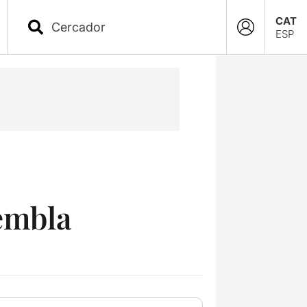
CAT
ESP
sembla