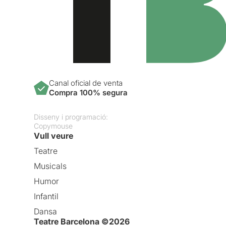
Canal oficial de venta
Compra 100% segura
Disseny i programació:
Copymouse
Vull veure
Teatre
Musicals
Humor
Infantil
Dansa
Teatre Barcelona ©2026