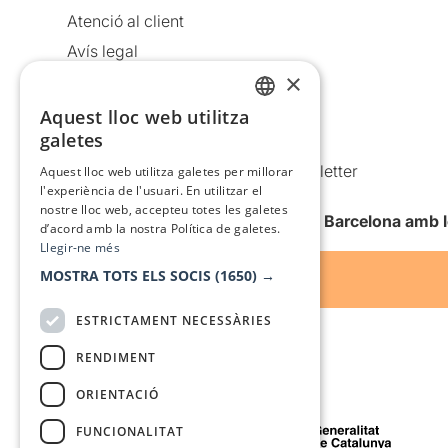
Atenció al client
Avís legal
×
Política de privacitat
Política de cookies
Aquest lloc web utilitza
CATALAN
galetes
Condicions d’ús
SPANISH
Comunicacions comercials i Newsletter
Aquest lloc web utilitza galetes per millorar
l'experiència de l'usuari. En utilitzar el
Anuncia’t
nostre lloc web, accepteu totes les galetes
Vull rebre la newsletter de Teatre Barcelona amb 
d’acord amb la nostra Política de galetes.
Llegir-ne més
MOSTRA TOTS ELS SOCIS
(1650) →
ESTRICTAMENT NECESSÀRIES
RENDIMENT
ORIENTACIÓ
Amb el suport de
FUNCIONALITAT