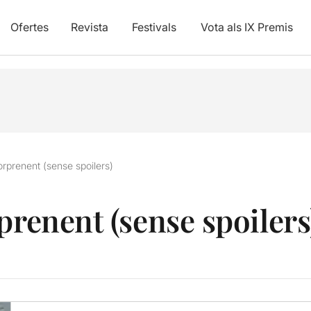
Ofertes
Revista
Festivals
Vota als IX Premis
orprenent (sense spoilers)
prenent (sense spoilers