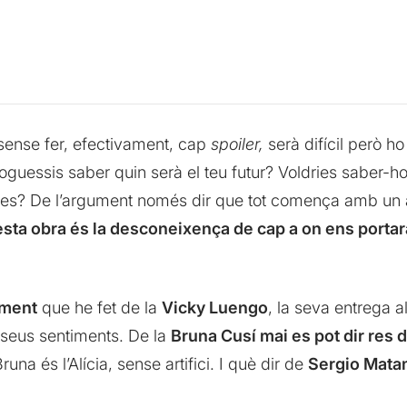
sense fer, efectivament, cap
spoiler,
serà difícil però h
guessis saber quin serà el teu futur? Voldries saber-ho?
dries? De l’argument només dir que tot comença amb un ac
esta obra és la desconeixença de cap a on ens porta
iment
que he fet de la
Vicky Luengo
, la seva entrega a
s seus sentiments. De la
Bruna Cusí mai es pot dir res 
una és l’Alícia, sense artifici. I què dir de
Sergio Mata