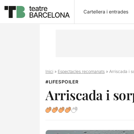
Cartellera i entrades
Inici
»
Espectacles recomanats
»
Arriscada i s
#LIFESPOILER
Arriscada i sor