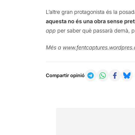
L’altre gran protagonista és la posad
aquesta no és una obra sense pre
app
per saber què passarà demà, pe
Més a
www.fentcaptures.wordpres
Compartir opinió