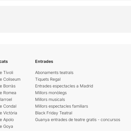
cats
Entrades
e Tívoli
Abonaments teatrals
re Coliseum
Tiquets Regal
e Borràs
Entrades espectacles a Madrid
re Romea
Millors monòlegs
larroel
Millors musicals
re Condal
Millors espectacles familiars
e Victòria
Black Friday Teatral
e Apolo
Guanya entrades de teatre gratis - concursos
re Goya