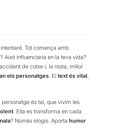
o intentaré. Tot comença amb
 Això influenciaria en la teva vida?
cident de cotxe i, la resta, millor
ran els personatges
. El
text és vital
,
l personatge és tal, que vivim les
dolent
. Ella es transforma en cada
mala
? Només elogis. Aporta
humor