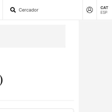
CAT
ESP
)