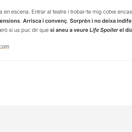
a en escena. Entrar al teatre i trobar-te mig cotxe encas
tensions
.
Arrisca i convenç
.
Sorprèn i no deixa indif
rò si us puc dir que
si aneu a veure
Life Spoiler
el di
.com