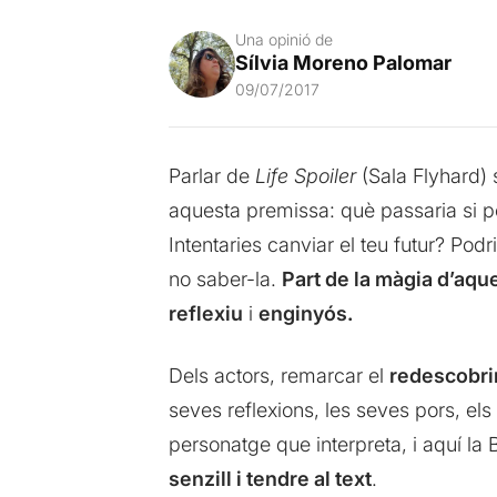
Una opinió de
Sílvia Moreno Palomar
09/07/2017
Parlar de
Life Spoiler
(Sala Flyhard) 
aquesta premissa: què passaria si po
Intentaries canviar el teu futur? Po
no saber-la.
Part de la màgia d’aqu
reflexiu
i
enginyós.
Dels actors, remarcar el
redescobr
seves reflexions, les seves pors, el
personatge que interpreta, i aquí la Br
senzill i tendre al text
.