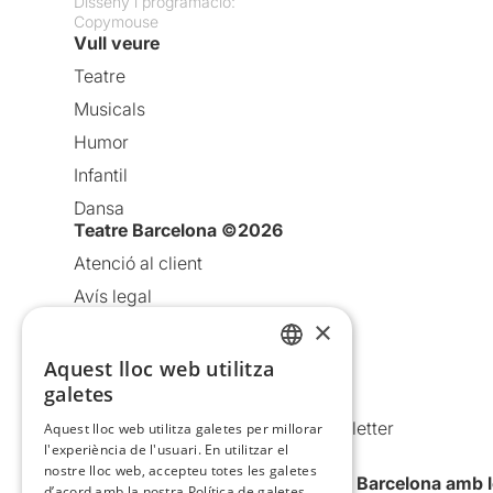
Disseny i programació:
Copymouse
Vull veure
Teatre
Musicals
Humor
Infantil
Dansa
Teatre Barcelona ©2026
Atenció al client
Avís legal
×
Política de privacitat
Política de cookies
Aquest lloc web utilitza
CATALAN
galetes
Condicions d’ús
SPANISH
Comunicacions comercials i Newsletter
Aquest lloc web utilitza galetes per millorar
l'experiència de l'usuari. En utilitzar el
Anuncia’t
nostre lloc web, accepteu totes les galetes
Vull rebre la newsletter de Teatre Barcelona amb 
d’acord amb la nostra Política de galetes.