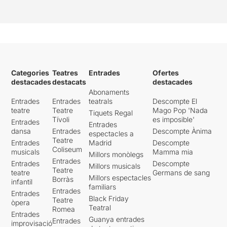
Categories
Teatres
Entrades
Ofertes
destacades
destacats
destacades
Abonaments
Entrades
Entrades
teatrals
Descompte El
teatre
Teatre
Mago Pop 'Nada
Tiquets Regal
Tívoli
es imposible'
Entrades
Entrades
dansa
Entrades
Descompte Ànima
espectacles a
Teatre
Entrades
Madrid
Descompte
Coliseum
musicals
Mamma mia
Millors monòlegs
Entrades
Entrades
Descompte
Millors musicals
Teatre
teatre
Germans de sang
Millors espectacles
Borràs
infantil
familiars
Entrades
Entrades
Black Friday
Teatre
òpera
Teatral
Romea
Entrades
Guanya entrades
Entrades
improvisació