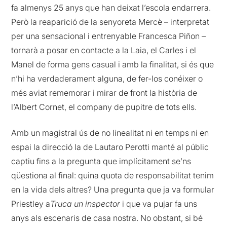
fa almenys 25 anys que han deixat l’escola endarrera.
Però la reaparició de la senyoreta Mercè – interpretat
per una sensacional i entrenyable Francesca Piñon –
tornarà a posar en contacte a la Laia, el Carles i el
Manel de forma gens casual i amb la finalitat, si és que
n’hi ha verdaderament alguna, de fer-los conéixer o
més aviat rememorar i mirar de front la història de
l’Albert Cornet, el company de pupitre de tots ells.
Amb un magistral ús de no linealitat ni en temps ni en
espai la direcció la de Lautaro Perotti manté al públic
captiu fins a la pregunta que implícitament se’ns
qüestiona al final: quina quota de responsabilitat tenim
en la vida dels altres? Una pregunta que ja va formular
Priestley a
Truca un inspector
i que va pujar fa uns
anys als escenaris de casa nostra. No obstant, si bé