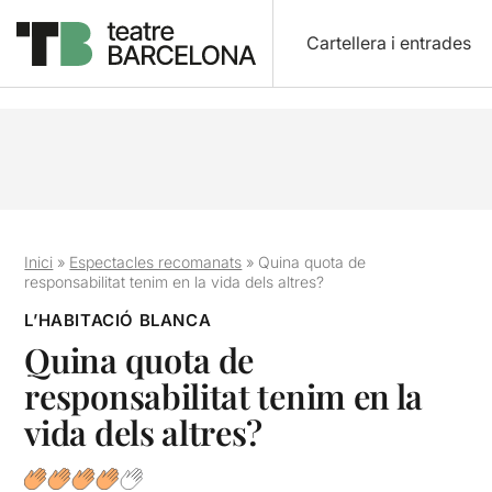
Cartellera i entrades
Inici
»
Espectacles recomanats
»
Quina quota de
responsabilitat tenim en la vida dels altres?
L’HABITACIÓ BLANCA
Quina quota de
responsabilitat tenim en la
vida dels altres?