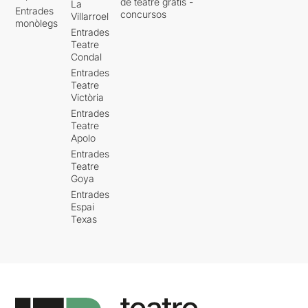
de teatre gratis -
La
Entrades
concursos
Villarroel
monòlegs
Entrades
Teatre
Condal
Entrades
Teatre
Victòria
Entrades
Teatre
Apolo
Entrades
Teatre
Goya
Entrades
Espai
Texas