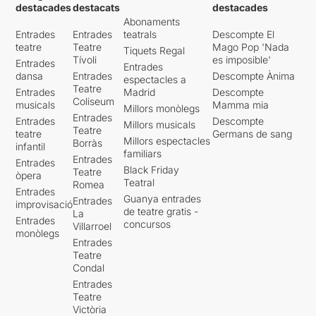
destacades
destacats
destacades
Abonaments
Entrades
Entrades
teatrals
Descompte El
teatre
Teatre
Mago Pop 'Nada
Tiquets Regal
Tívoli
es imposible'
Entrades
Entrades
dansa
Entrades
Descompte Ànima
espectacles a
Teatre
Entrades
Madrid
Descompte
Coliseum
musicals
Mamma mia
Millors monòlegs
Entrades
Entrades
Descompte
Millors musicals
Teatre
teatre
Germans de sang
Millors espectacles
Borràs
infantil
familiars
Entrades
Entrades
Black Friday
Teatre
òpera
Teatral
Romea
Entrades
Guanya entrades
Entrades
improvisació
de teatre gratis -
La
Entrades
concursos
Villarroel
monòlegs
Entrades
Teatre
Condal
Entrades
Teatre
Victòria