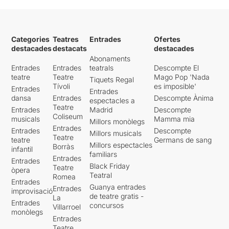
Categories
Teatres
Entrades
Ofertes
destacades
destacats
destacades
Abonaments
Entrades
Entrades
teatrals
Descompte El
teatre
Teatre
Mago Pop 'Nada
Tiquets Regal
Tívoli
es imposible'
Entrades
Entrades
dansa
Entrades
Descompte Ànima
espectacles a
Teatre
Entrades
Madrid
Descompte
Coliseum
musicals
Mamma mia
Millors monòlegs
Entrades
Entrades
Descompte
Millors musicals
Teatre
teatre
Germans de sang
Millors espectacles
Borràs
infantil
familiars
Entrades
Entrades
Black Friday
Teatre
òpera
Teatral
Romea
Entrades
Guanya entrades
Entrades
improvisació
de teatre gratis -
La
Entrades
concursos
Villarroel
monòlegs
Entrades
Teatre