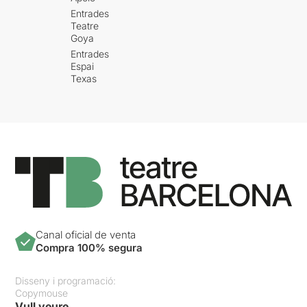
Entrades
Teatre
Goya
Entrades
Espai
Texas
Canal oficial de venta
Compra 100% segura
Disseny i programació:
Copymouse
Vull veure