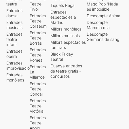
teatre
Teatre
Mago Pop 'Nada
Tiquets Regal
Tívoli
es imposible'
Entrades
Entrades
dansa
Entrades
Descompte Ànima
espectacles a
Teatre
Entrades
Madrid
Descompte
Coliseum
musicals
Mamma mia
Millors monòlegs
Entrades
Entrades
Descompte
Millors musicals
Teatre
teatre
Germans de sang
Millors espectacles
Borràs
infantil
familiars
Entrades
Entrades
Black Friday
Teatre
òpera
Teatral
Romea
Entrades
Guanya entrades
Entrades
improvisació
de teatre gratis -
La
Entrades
concursos
Villarroel
monòlegs
Entrades
Teatre
Condal
Entrades
Teatre
Victòria
Entrades
Teatre
Apolo