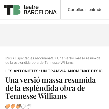
Cartellera i entrades
Inici
»
Espectacles recomanats
»
Una versió massa resumida
de la esplèndida obra de Tennesse Williams
LES ANTONIETES: UN TRAMVIA ANOMENAT DESIG
Una versió massa resumida
de la esplèndida obra de
Tennesse Williams