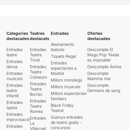
Categories
Teatres
Entrades
Ofertes
destacades
destacats
destacades
Abonaments
Entrades
Entrades
teatrals
Descompte El
teatre
Teatre
Mago Pop 'Nada
Tiquets Regal
Tívoli
es imposible'
Entrades
Entrades
dansa
Entrades
Descompte Ànima
espectacles a
Teatre
Entrades
Madrid
Descompte
Coliseum
musicals
Mamma mia
Millors monòlegs
Entrades
Entrades
Descompte
Millors musicals
Teatre
teatre
Germans de sang
Millors espectacles
Borràs
infantil
familiars
Entrades
Entrades
Black Friday
Teatre
òpera
Teatral
Romea
Entrades
Guanya entrades
Entrades
improvisació
de teatre gratis -
La
Entrades
concursos
Villarroel