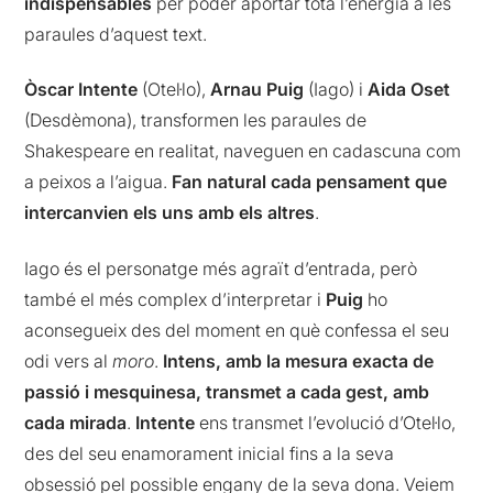
indispensables
per poder aportar tota l’energia a les
paraules d’aquest text.
Òscar Intente
(Otel·lo),
Arnau Puig
(Iago) i
Aida Oset
(Desdèmona), transformen les paraules de
Shakespeare en realitat, naveguen en cadascuna com
a peixos a l’aigua.
Fan natural cada pensament que
intercanvien els uns amb els altres
.
Iago és el personatge més agraït d’entrada, però
també el més complex d’interpretar i
Puig
ho
aconsegueix des del moment en què confessa el seu
odi vers al
moro
.
Intens, amb la mesura exacta de
passió i mesquinesa, transmet a cada gest, amb
cada mirada
.
Intente
ens transmet l’evolució d’Otel·lo,
des del seu enamorament inicial fins a la seva
obsessió pel possible engany de la seva dona. Veiem