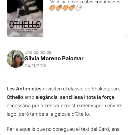
No hi ha noves dates confirmades
Una opinió de
Sílvia Moreno Palomar
04/11/2018
Les Antonietes
revisiten el clàssic de Shakespeare
Othello
amb
elegància
,
senzillesa
i
tota la força
necessària per arrencar el nostre menyspreu envers
Iago, però també a la gelosia d’Otel·lo.
Per a aquells que no conegueu el text del Bard, ens