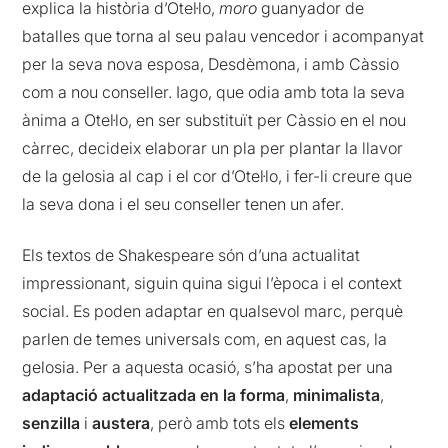
explica la història d’Otel·lo,
moro
guanyador de
batalles que torna al seu palau vencedor i acompanyat
per la seva nova esposa, Desdèmona, i amb Càssio
com a nou conseller. Iago, que odia amb tota la seva
ànima a Otel·lo, en ser substituït per Càssio en el nou
càrrec, decideix elaborar un pla per plantar la llavor
de la gelosia al cap i el cor d’Otel·lo, i fer-li creure que
la seva dona i el seu conseller tenen un afer.
Els textos de Shakespeare són d’una actualitat
impressionant, siguin quina sigui l’època i el context
social. Es poden adaptar en qualsevol marc, perquè
parlen de temes universals com, en aquest cas, la
gelosia. Per a aquesta ocasió, s’ha apostat per una
adaptació actualitzada en la forma
,
minimalista
,
senzilla
i
austera
, però amb tots els
elements