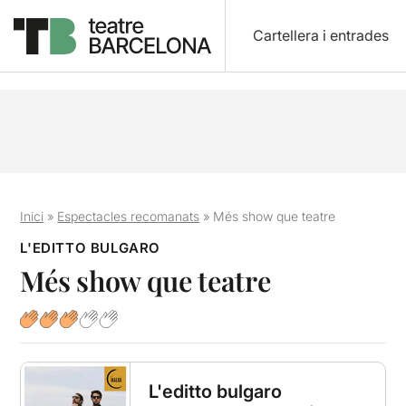
Cartellera i entrades
Inici
»
Espectacles recomanats
»
Més show que teatre
L'EDITTO BULGARO
Més show que teatre
L'editto bulgaro