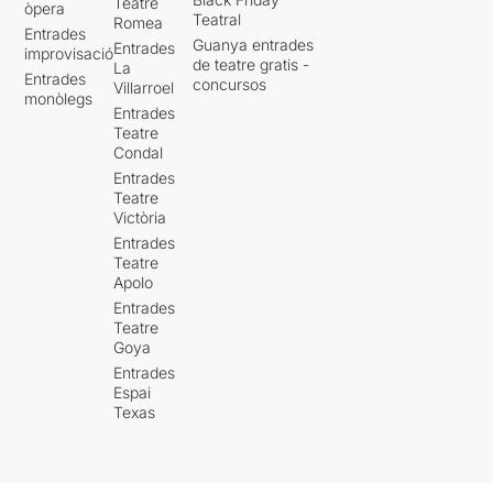
Teatre
òpera
Teatral
Romea
Entrades
Guanya entrades
Entrades
improvisació
de teatre gratis -
La
Entrades
concursos
Villarroel
monòlegs
Entrades
Teatre
Condal
Entrades
Teatre
Victòria
Entrades
Teatre
Apolo
Entrades
Teatre
Goya
Entrades
Espai
Texas