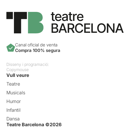
Canal oficial de venta
Compra 100% segura
Disseny i programació:
Copymouse
Vull veure
Teatre
Musicals
Humor
Infantil
Dansa
Teatre Barcelona ©2026