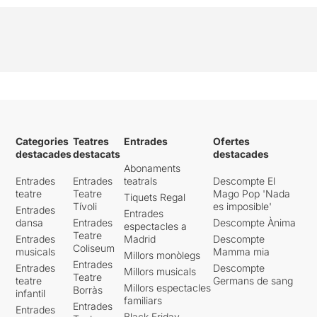
Categories
Teatres
Entrades
Ofertes
destacades
destacats
destacades
Abonaments
Entrades
Entrades
teatrals
Descompte El
teatre
Teatre
Mago Pop 'Nada
Tiquets Regal
Tívoli
es imposible'
Entrades
Entrades
dansa
Entrades
Descompte Ànima
espectacles a
Teatre
Entrades
Madrid
Descompte
Coliseum
musicals
Mamma mia
Millors monòlegs
Entrades
Entrades
Descompte
Millors musicals
Teatre
teatre
Germans de sang
Millors espectacles
Borràs
infantil
familiars
Entrades
Entrades
Black Friday