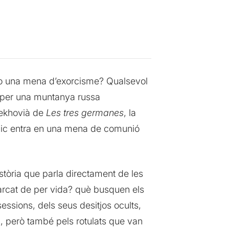
e o una mena d’exorcisme? Qualsevol
per una muntanya russa
hekhovià de
Les tres germanes
, la
úblic entra en una mena de comunió
stòria que parla directament de les
marcat de per vida? què busquen els
ssions, dels seus desitjos ocults,
-, però també pels rotulats que van