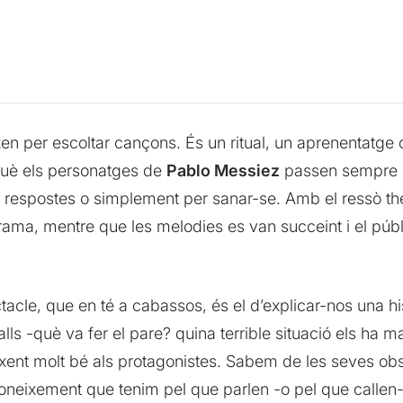
en per escoltar cançons. És un ritual, un aprenentatg
rquè els personatges de
Pablo Messiez
passen sempre 
e respostes o simplement per sanar-se. Amb el ressò t
 drama, mentre que les melodies es van succeint i el p
acle, que en té a cabassos, és el d’explicar-nos una hi
s -què va fer el pare? quina terrible situació els ha 
nt molt bé als protagonistes. Sabem de les seves obse
coneixement que tenim pel que parlen -o pel que callen