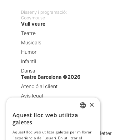
Disseny i programació:
Copymouse
Vull veure
Teatre
Musicals
Humor
Infantil
Dansa
Teatre Barcelona ©2026
Atenció al client
Avís legal
×
Política de privacitat
Aquest lloc web utilitza
Política de cookies
CATALAN
galetes
Condicions d’ús
SPANISH
Aquest lloc web utilitza galetes per millorar
Comunicacions comercials i Newsletter
l'experiència de l'usuari. En utilitzar el