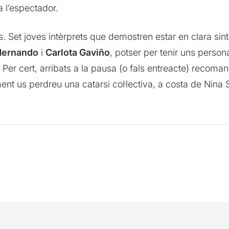
 a l’espectador.
fs. Set joves intèrprets que demostren estar en clara sint
Hernando
i
Carlota Gaviño
, potser per tenir uns person
s. Per cert, arribats a la pausa (o fals entreacte) recom
ent us perdreu una catarsi col·lectiva, a costa de Nin