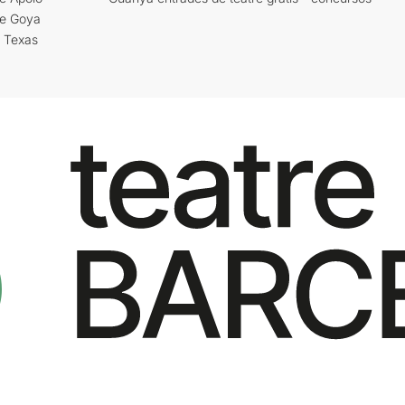
re Goya
i Texas