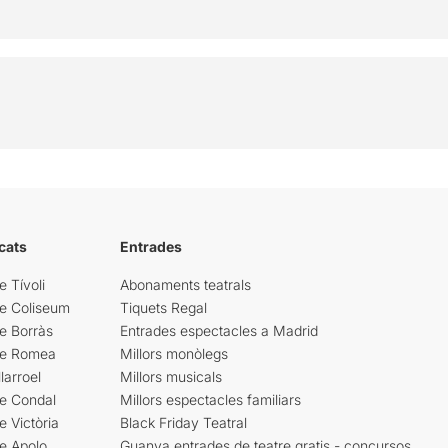
cats
Entrades
e Tívoli
Abonaments teatrals
re Coliseum
Tiquets Regal
e Borràs
Entrades espectacles a Madrid
re Romea
Millors monòlegs
larroel
Millors musicals
re Condal
Millors espectacles familiars
e Victòria
Black Friday Teatral
e Apolo
Guanya entrades de teatre gratis - concursos