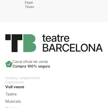
Espai
Texas
Canal oficial de venta
Compra 100% segura
Disseny i programació:
Copymouse
Vull veure
Teatre
Musicals