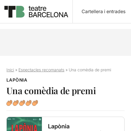
Cartellera i entrades
Inici
»
Espectacles recomanats
»
Una comèdia de premi
LAPÒNIA
Una comèdia de premi
Lapònia