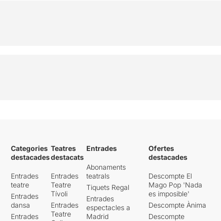
Categories
Teatres
Entrades
Ofertes
destacades
destacats
destacades
Abonaments
Entrades
Entrades
teatrals
Descompte El
teatre
Teatre
Mago Pop 'Nada
Tiquets Regal
Tívoli
es imposible'
Entrades
Entrades
dansa
Entrades
Descompte Ànima
espectacles a
Teatre
Entrades
Madrid
Descompte