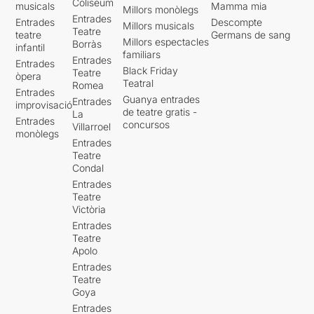
Coliseum
musicals
Mamma mia
Millors monòlegs
Entrades
Entrades
Descompte
Millors musicals
Teatre
teatre
Germans de sang
Millors espectacles
Borràs
infantil
familiars
Entrades
Entrades
Black Friday
Teatre
òpera
Teatral
Romea
Entrades
Guanya entrades
Entrades
improvisació
de teatre gratis -
La
Entrades
concursos
Villarroel
monòlegs
Entrades
Teatre
Condal
Entrades
Teatre
Victòria
Entrades
Teatre
Apolo
Entrades
Teatre
Goya
Entrades