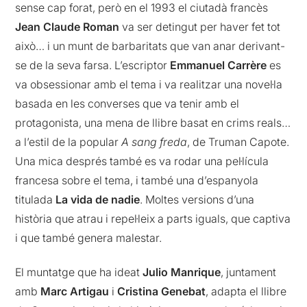
sense cap forat, però en el 1993 el ciutadà francès
Jean Claude Roman
va ser detingut per haver fet tot
això… i un munt de barbaritats que van anar derivant-
se de la seva farsa. L’escriptor
Emmanuel Carrère
es
va obsessionar amb el tema i va realitzar una novel·la
basada en les converses que va tenir amb el
protagonista, una mena de llibre basat en crims reals…
a l’estil de la popular
A sang freda
, de Truman Capote.
Una mica després també es va rodar una pel·lícula
francesa sobre el tema, i també una d’espanyola
titulada
La vida de nadie
. Moltes versions d’una
història que atrau i repel·leix a parts iguals, que captiva
i que també genera malestar.
El muntatge que ha ideat
Julio Manrique
, juntament
amb
Marc Artigau
i
Cristina Genebat
, adapta el llibre