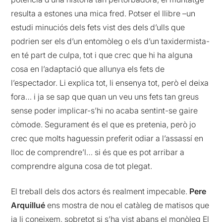
resulta a estones una mica fred. Potser el llibre –un
estudi minuciós dels fets vist des dels d’ulls que
podrien ser els d’un entomòleg o els d’un taxidermista-
en té part de culpa, tot i que crec que hi ha alguna
cosa en l’adaptació que allunya els fets de
l’espectador. Li explica tot, li ensenya tot, però el deixa
fora… i ja se sap que quan un veu uns fets tan greus
sense poder implicar-s’hi no acaba sentint-se gaire
còmode. Segurament és el que es pretenia, però jo
crec que molts haguessin preferit odiar a l’assassí en
lloc de comprendre’l… si és que es pot arribar a
comprendre alguna cosa de tot plegat.
El treball dels dos actors és realment impecable.
Pere
Arquillué
ens mostra de nou el catàleg de matisos que
ja li coneixem, sobretot si s’ha vist abans el monòleg El