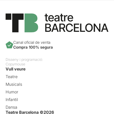
Canal oficial de venta
Compra 100% segura
Disseny i programació:
Copymouse
Vull veure
Teatre
Musicals
Humor
Infantil
Dansa
Teatre Barcelona ©2026