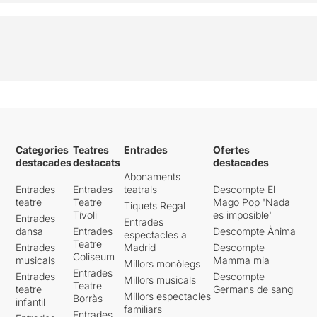
Categories
Teatres
Entrades
Ofertes
destacades
destacats
destacades
Abonaments
Entrades
Entrades
teatrals
Descompte El
teatre
Teatre
Mago Pop 'Nada
Tiquets Regal
Tívoli
es imposible'
Entrades
Entrades
dansa
Entrades
Descompte Ànima
espectacles a
Teatre
Entrades
Madrid
Descompte
Coliseum
musicals
Mamma mia
Millors monòlegs
Entrades
Entrades
Descompte
Millors musicals
Teatre
teatre
Germans de sang
Millors espectacles
Borràs
infantil
familiars
Entrades