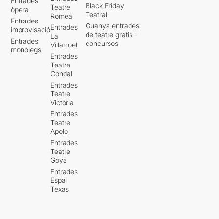
Entrades
Black Friday
Teatre
òpera
Teatral
Romea
Entrades
Guanya entrades
Entrades
improvisació
de teatre gratis -
La
Entrades
concursos
Villarroel
monòlegs
Entrades
Teatre
Condal
Entrades
Teatre
Victòria
Entrades
Teatre
Apolo
Entrades
Teatre
Goya
Entrades
Espai
Texas