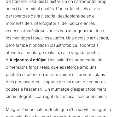
de Carrere i redueix la història a un narrador (el propi
autor) i al criminal confés. L’autor fa tots els altres
personatges de la història, desdoblant-se en el
moments dels interrogatoris, del judici o en les
escenes domèstiques on es van anar generant totes
les mentides i totes les estafes. Una decisió arriscada,
però també hipnòtica i claustrofòbica, sobretot si
atenem al muntatge realista, i a la vegada poètic,
d’
Alejandro Andújar
. Una sala d’estar tancada, de
dimensions força reals, que es reforça amb una
pantalla superior on anirem veient els primers plans
dels personatges… captats per un munt de càmeres
ocultes a l’escenari. Un muntatge d’esperit totalment
cinematogràfic, carregat de tristesa i foscor anímica.
Malgrat l’embolcall perfecte que s’ha servit i malgrat la
potència d’una història tan pertorbadora, el muntatge