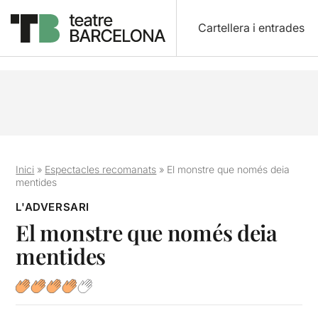
Cartellera i entrades
Inici
»
Espectacles recomanats
»
El monstre que només deia
mentides
L'ADVERSARI
El monstre que només deia
mentides