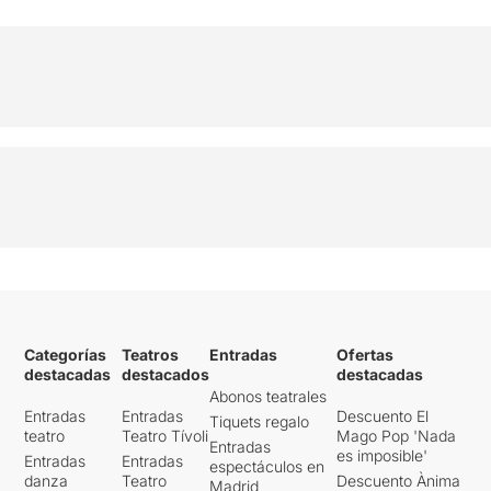
Categorías
Teatros
Entradas
Ofertas
destacadas
destacados
destacadas
Abonos teatrales
Entradas
Entradas
Descuento El
Tiquets regalo
teatro
Teatro Tívoli
Mago Pop 'Nada
Entradas
es imposible'
Entradas
Entradas
espectáculos en
danza
Teatro
Descuento Ànima
Madrid