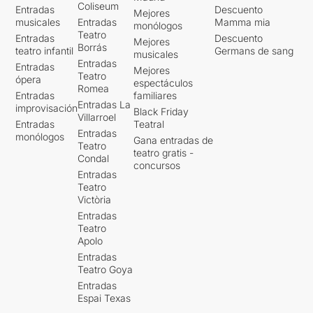
Coliseum
Entradas
Descuento
Mejores
musicales
Entradas
Mamma mia
monólogos
Teatro
Entradas
Descuento
Mejores
Borrás
teatro infantil
Germans de sang
musicales
Entradas
Entradas
Mejores
Teatro
ópera
espectáculos
Romea
Entradas
familiares
Entradas La
improvisación
Black Friday
Villarroel
Entradas
Teatral
Entradas
monólogos
Gana entradas de
Teatro
teatro gratis -
Condal
concursos
Entradas
Teatro
Victòria
Entradas
Teatro
Apolo
Entradas
Teatro Goya
Entradas
Espai Texas