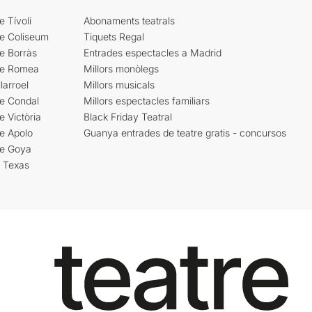
e Tívoli
Abonaments teatrals
re Coliseum
Tiquets Regal
e Borràs
Entrades espectacles a Madrid
re Romea
Millors monòlegs
larroel
Millors musicals
re Condal
Millors espectacles familiars
e Victòria
Black Friday Teatral
e Apolo
Guanya entrades de teatre gratis - concursos
re Goya
i Texas