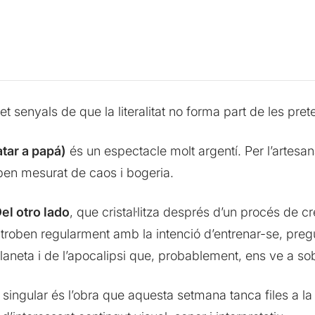
met senyals de que la literalitat no forma part de les p
tar a papá)
és un espectacle molt argentí. Per l’artesana
en mesurat de caos i bogeria.
el otro lado
, que cristal·litza després d’un procés de c
 troben regularment amb la intenció d’entrenar-se, pregu
planeta i de l’apocalipsi que, probablement, ens ve a so
a singular és l’obra que aquesta setmana tanca files a l