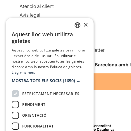
Atenció al client
Avís legal
×
Política de privacitat
Política de cookies
Aquest lloc web utilitza
CATALAN
galetes
Condicions d’ús
SPANISH
Comunicacions comercials i Newsletter
Aquest lloc web utilitza galetes per millorar
l'experiència de l'usuari. En utilitzar el
Anuncia’t
nostre lloc web, accepteu totes les galetes
Vull rebre la newsletter de Teatre Barcelona amb 
d’acord amb la nostra Política de galetes.
Llegir-ne més
MOSTRA TOTS ELS SOCIS
(1650) →
ESTRICTAMENT NECESSÀRIES
RENDIMENT
ORIENTACIÓ
Amb el suport de
FUNCIONALITAT