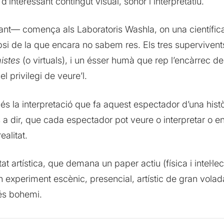
’interessant contingut visual, sonor i interpretatiu.
ant— comença als Laboratoris Washla, on una científica
psi de la que encara no sabem res. Els tres supervivent
istes
(o virtuals), i un ésser humà que rep l’encàrrec d
l privilegi de veure’l.
 la interpretació que fa aquest espectador d’una històr
 a dir, que cada espectador pot veure o interpretar o e
ealitat.
tat artística, que demana un paper actiu (física i intel·l
’un experiment escènic, presencial, artístic de gran vo
és bohemi.