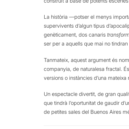
construït a base de potents escenes d
La història —potser el menys import
supervivents d’algun tipus d’apocali
genèticament, dos canaris
transform
ser per a aquells que mai no tindran e
Tanmateix, aquest argument és només
companyia, de naturalesa fractal. És
versions o instàncies d’una mateixa r
Un espectacle divertit, de gran quali
que tindrà l’oportunitat de gaudir d
de petites sales del Buenos Aires m