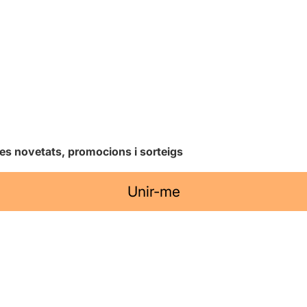
les novetats, promocions i sorteigs
Unir-me