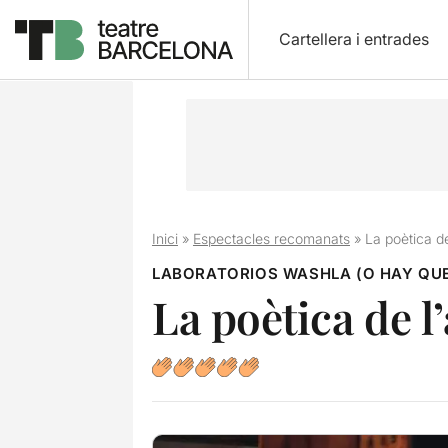
Cartellera i entrades
Inici
»
Espectacles recomanats
»
La poètica de
LABORATORIOS WASHLA (O HAY QUE
La poètica de l