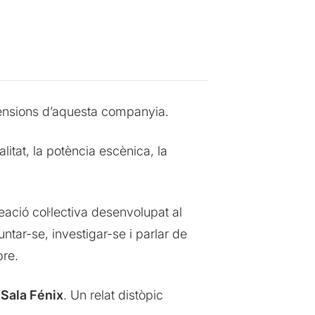
retensions d’aquesta companyia.
litat, la potència escènica, la
reació col·lectiva desenvolupat al
ntar-se, investigar-se i parlar de
bre.
a
Sala Fénix
. Un relat distòpic