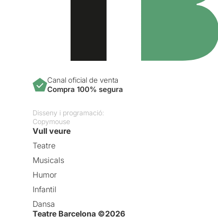
Canal oficial de venta
Compra 100% segura
Disseny i programació:
Copymouse
Vull veure
Teatre
Musicals
Humor
Infantil
Dansa
Teatre Barcelona ©2026