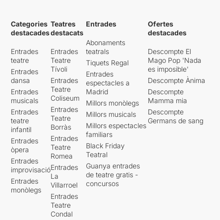
Categories
Teatres
Entrades
Ofertes
destacades
destacats
destacades
Abonaments
Entrades
Entrades
teatrals
Descompte El
teatre
Teatre
Mago Pop 'Nada
Tiquets Regal
Tívoli
es imposible'
Entrades
Entrades
dansa
Entrades
Descompte Ànima
espectacles a
Teatre
Entrades
Madrid
Descompte
Coliseum
musicals
Mamma mia
Millors monòlegs
Entrades
Entrades
Descompte
Millors musicals
Teatre
teatre
Germans de sang
Millors espectacles
Borràs
infantil
familiars
Entrades
Entrades
Black Friday
Teatre
òpera
Teatral
Romea
Entrades
Guanya entrades
Entrades
improvisació
de teatre gratis -
La
Entrades
concursos
Villarroel
monòlegs
Entrades
Teatre
Condal