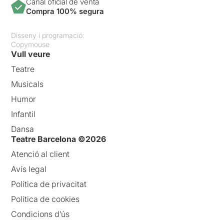
Canal oficial de venta
Compra 100% segura
Disseny i programació:
Copymouse
Vull veure
Teatre
Musicals
Humor
Infantil
Dansa
Teatre Barcelona ©2026
Atenció al client
Avís legal
Política de privacitat
Política de cookies
Condicions d’ús