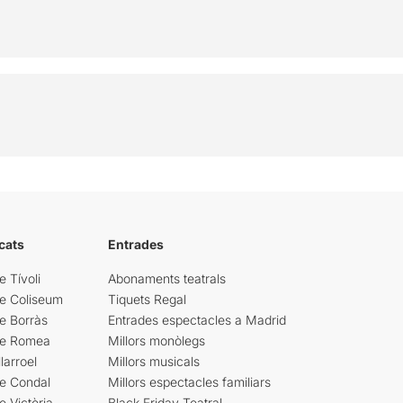
cats
Entrades
e Tívoli
Abonaments teatrals
re Coliseum
Tiquets Regal
e Borràs
Entrades espectacles a Madrid
re Romea
Millors monòlegs
larroel
Millors musicals
re Condal
Millors espectacles familiars
e Victòria
Black Friday Teatral