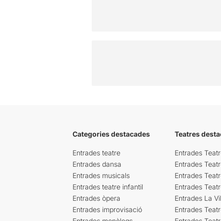
Categories destacades
Teatres desta
Entrades teatre
Entrades Teatr
Entrades dansa
Entrades Teat
Entrades musicals
Entrades Teatr
Entrades teatre infantil
Entrades Teat
Entrades òpera
Entrades La Vil
Entrades improvisació
Entrades Teat
Entrades monòlegs
Entrades Teatr