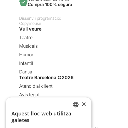
Compra 100% segura
Disseny i programació:
Copymouse
Vull veure
Teatre
Musicals
Humor
Infantil
Dansa
Teatre Barcelona ©2026
Atenció al client
Avís legal
×
Política de privacitat
Política de cookies
Aquest lloc web utilitza
CATALAN
galetes
Condicions d’ús
SPANISH