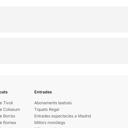
cats
Entrades
e Tívoli
Abonaments teatrals
re Coliseum
Tiquets Regal
e Borràs
Entrades espectacles a Madrid
re Romea
Millors monòlegs