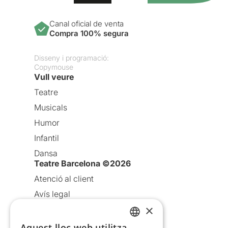
Canal oficial de venta
Compra 100% segura
Disseny i programació:
Copymouse
Vull veure
Teatre
Musicals
Humor
Infantil
Dansa
Teatre Barcelona ©2026
Atenció al client
Avís legal
×
Política de privacitat
Política de cookies
Aquest lloc web utilitza