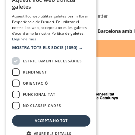
CATALAN
galetes
Condicions d’ús
SPANISH
Comunicacions comercials i Newsletter
Aquest lloc web utilitza galetes per millorar
l'experiència de l'usuari. En utilitzar el
Anuncia’t
nostre lloc web, accepteu totes les galetes
Vull rebre la newsletter de Teatre Barcelona amb 
d’acord amb la nostra Política de galetes.
Llegir-ne més
MOSTRA TOTS ELS SOCIS
(1650) →
ESTRICTAMENT NECESSÀRIES
RENDIMENT
ORIENTACIÓ
Amb el suport de
FUNCIONALITAT
NO CLASSIFICADES
Mitjà de comunicació associat a
ACCEPTA-HO TOT
VEURE ELS DETALLS