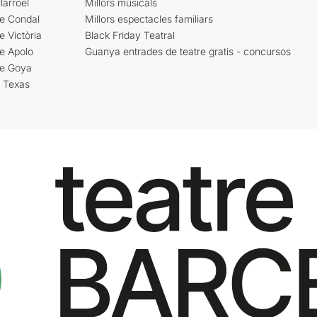
larroel
Millors musicals
re Condal
Millors espectacles familiars
e Victòria
Black Friday Teatral
e Apolo
Guanya entrades de teatre gratis - concursos
re Goya
i Texas