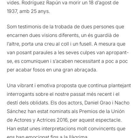
vides. Rodríguez Rapún va morir un 18 d’agost de
1937, amb 25 anys.
Som testimonis de la trobada de dues persones que
encarnen dues visions diferents, un és guardià de
l’altre, porta una creu al coll i un fusell. A mesura que
van posant paraules a les seves culpes van apropant-
se, es comuniquen i s’acaben necessitant a poc a poc
per acabar fosos en una gran abraçada.
Una vibrant i emotiva proposta que continua plantejant
interrogants sobre el nostre passat més recent i el
destí dels oblidats. Els dos actors, Daniel Grao i Nacho
Sánchez han estat nominats als Premios de la Unión
de Actores y Actrices 2016, per aquest espectacle.
Han estat unes interpretacions molt convincents que
ens han emocionat fins a la llàgrima.