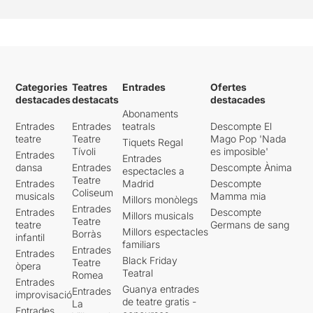
Categories
Teatres
Entrades
Ofertes
destacades
destacats
destacades
Abonaments
Entrades
Entrades
teatrals
Descompte El
teatre
Teatre
Mago Pop 'Nada
Tiquets Regal
Tívoli
es imposible'
Entrades
Entrades
dansa
Entrades
Descompte Ànima
espectacles a
Teatre
Entrades
Madrid
Descompte
Coliseum
musicals
Mamma mia
Millors monòlegs
Entrades
Entrades
Descompte
Millors musicals
Teatre
teatre
Germans de sang
Millors espectacles
Borràs
infantil
familiars
Entrades
Entrades
Black Friday
Teatre
òpera
Teatral
Romea
Entrades
Guanya entrades
Entrades
improvisació
de teatre gratis -
La
Entrades