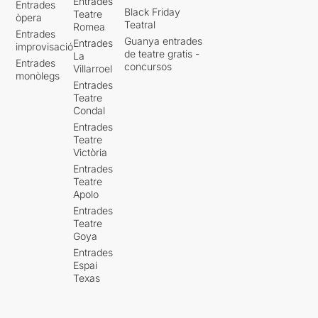
Entrades
Entrades
Black Friday
Teatre
òpera
Teatral
Romea
Entrades
Guanya entrades
Entrades
improvisació
de teatre gratis -
La
Entrades
concursos
Villarroel
monòlegs
Entrades
Teatre
Condal
Entrades
Teatre
Victòria
Entrades
Teatre
Apolo
Entrades
Teatre
Goya
Entrades
Espai
Texas