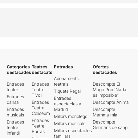
Categories
Teatres
Entrades
Ofertes
destacades
destacats
destacades
Abonaments
Entrades
Entrades
teatrals
Descompte El
teatre
Teatre
Mago Pop 'Nada
Tiquets Regal
Tívoli
es imposible'
Entrades
Entrades
dansa
Entrades
Descompte Ànima
espectacles a
Teatre
Entrades
Madrid
Descompte
Coliseum
musicals
Mamma mia
Millors monòlegs
Entrades
Entrades
Descompte
Millors musicals
Teatre
teatre
Germans de sang
Millors espectacles
Borràs
infantil
familiars