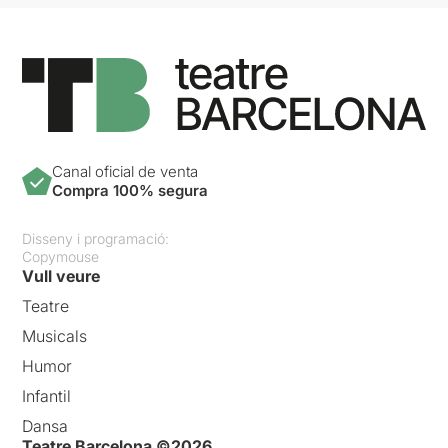
Canal oficial de venta
Compra 100% segura
Disseny i programació:
Copymouse
Vull veure
Teatre
Musicals
Humor
Infantil
Dansa
Teatre Barcelona ©2026