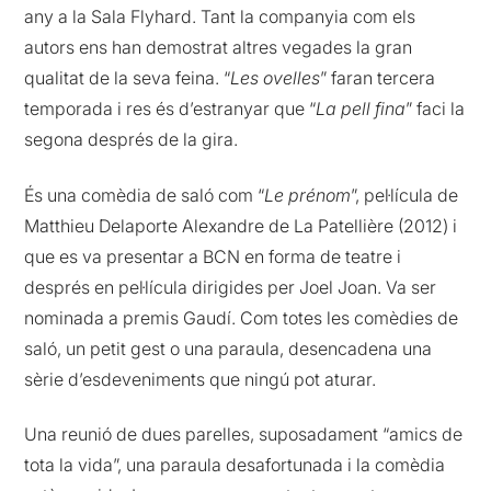
any a la Sala Flyhard. Tant la companyia com els
autors ens han demostrat altres vegades la gran
qualitat de la seva feina. “
Les ovelles
” faran tercera
temporada i res és d’estranyar que “
La pell fina
” faci la
segona després de la gira.
És una comèdia de saló com “
Le prénom
”, pel·lícula de
Matthieu Delaporte Alexandre de La Patellière (2012) i
que es va presentar a BCN en forma de teatre i
després en pel·lícula dirigides per Joel Joan. Va ser
nominada a premis Gaudí. Com totes les comèdies de
saló, un petit gest o una paraula, desencadena una
sèrie d’esdeveniments que ningú pot aturar.
Una reunió de dues parelles, suposadament “amics de
tota la vida”, una paraula desafortunada i la comèdia