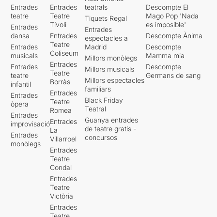
Entrades
Entrades
teatrals
Descompte El
teatre
Teatre
Mago Pop 'Nada
Tiquets Regal
Tívoli
es imposible'
Entrades
Entrades
dansa
Entrades
Descompte Ànima
espectacles a
Teatre
Entrades
Madrid
Descompte
Coliseum
musicals
Mamma mia
Millors monòlegs
Entrades
Entrades
Descompte
Millors musicals
Teatre
teatre
Germans de sang
Millors espectacles
Borràs
infantil
familiars
Entrades
Entrades
Black Friday
Teatre
òpera
Teatral
Romea
Entrades
Guanya entrades
Entrades
improvisació
de teatre gratis -
La
Entrades
concursos
Villarroel
monòlegs
Entrades
Teatre
Condal
Entrades
Teatre
Victòria
Entrades
Teatre