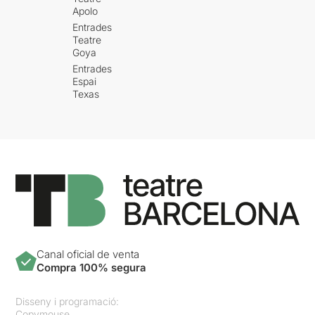
Apolo
Entrades
Teatre
Goya
Entrades
Espai
Texas
Canal oficial de venta
Compra 100% segura
Disseny i programació:
Copymouse