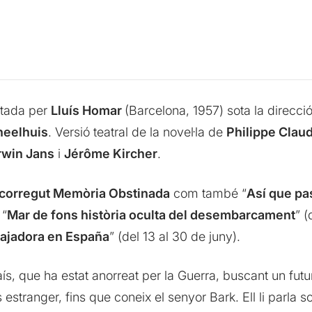
retada per
Lluís Homar
(Barcelona, 1957) sota la direcci
neelhuis
. Versió teatral de la novel·la de
Philippe Clau
rwin Jans
i
Jérôme Kircher
.
corregut Memòria Obstinada
com també “
Así que pa
 “
Mar de fons història oculta del desembarcament
” (
abajadora en España
” (del 13 al 30 de juny).
aís, que ha estat anorreat per la Guerra, buscant un futu
estranger, fins que coneix el senyor Bark. Ell li parla 