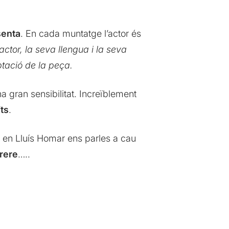
senta
. En cada muntatge l’actor és
’actor, la seva llengua i la seva
ptació de la peça.
 gran sensibilitat. Increïblement
ts
.
i en Lluís Homar ens parles a cau
nrere
…..