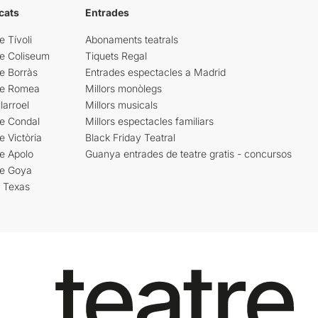
cats
Entrades
e Tívoli
Abonaments teatrals
re Coliseum
Tiquets Regal
e Borràs
Entrades espectacles a Madrid
re Romea
Millors monòlegs
larroel
Millors musicals
re Condal
Millors espectacles familiars
e Victòria
Black Friday Teatral
e Apolo
Guanya entrades de teatre gratis - concursos
re Goya
i Texas