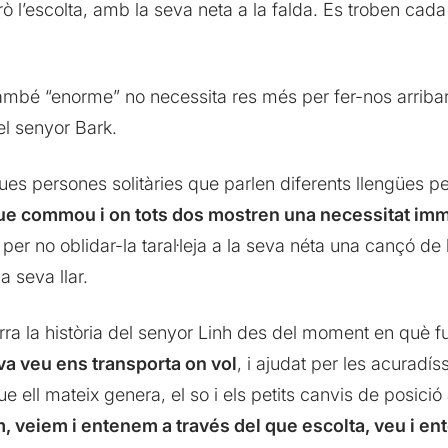
rò l’escolta, amb la seva neta a la falda. Es troben cada
també “enorme” no necessita res més per fer-nos arribar
 el senyor Bark.
 dues persones solitàries que parlen diferents llengües
ue commou i on tots dos mostren una necessitat imme
i per no oblidar-la taral·leja a la seva néta una cançó d
a seva llar.
ra la història del senyor Linh des del moment en què fu
va veu ens transporta on vol
, i ajudat per les acuradís
ue ell mateix genera, el so i els petits canvis de posic
, veiem i entenem a través del que escolta, veu i en