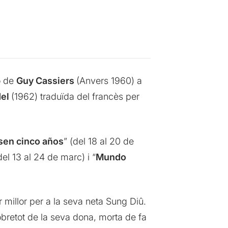
ó de
Guy Cassiers
(Anvers 1960) a
del
(1962) traduïda del francès per
sen cinco años
” (del 18 al 20 de
del 13 al 24 de marc) i “
Mundo
r millor per a la seva neta Sung Diû.
sobretot de la seva dona, morta de fa