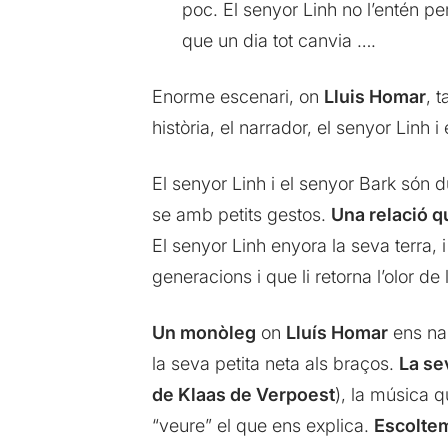
poc. El senyor Linh no l’entén pe
que un dia tot canvia ….
Enorme escenari, on
Lluis Homar
, 
història, el narrador, el senyor Linh i
El senyor Linh i el senyor Bark són
se amb petits gestos.
Una relació q
El senyor Linh enyora la seva terra, 
generacions i que li retorna l’olor de l
Un monòleg
on
Lluís Homar
ens nar
la seva petita neta als braços.
La se
de Klaas de Verpoest
), la música q
“veure” el que ens explica.
Escoltem