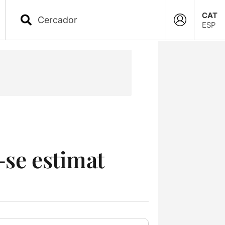
CAT
ESP
-se estimat