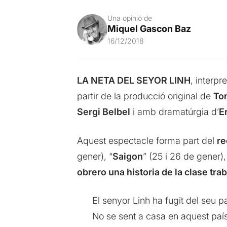
Una opinió de
Miquel Gascon Baz
16/12/2018
LA NETA DEL SEYOR LINH
, interp
partir de la producció original de
To
Sergi Belbel
i amb dramatúrgia d’
E
Aquest espectacle forma part del
re
gener), “
Saigon
” (25 i 26 de gener),
obrero una historia de la clase tr
El senyor Linh ha fugit del seu p
No se sent a casa en aquest país 