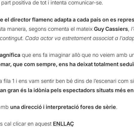
 part positiva de tot i intenta comunicar-se.
e el director flamenc adapta a cada país on es repre
esta manera, segons comenta el mateix
Guy Cassiers
,
l
 contingut. Cada actor va estretament associat a l’ada
agnífica
que ens fa imaginar allò que no veiem amb una
Homar, que com sempre, ens ha deixat totalment seduï
fila 1 i ens vam sentir ben bé dins de l’escenari com s
an gran és la idònia pels espectadors situats més e
 amb
una direcció i interpretació fores de sèrie
.
s cal clicar en aquest
ENLLAÇ