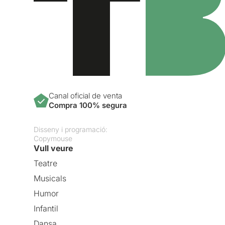
Canal oficial de venta
Compra 100% segura
Disseny i programació:
Copymouse
Vull veure
Teatre
Musicals
Humor
Infantil
Dansa