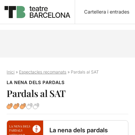
Cartellera i entrades
Inici
»
Espectacles recomanats
»
Pardals al SAT
LA NENA DELS PARDALS
Pardals al SAT
La nena dels pardals