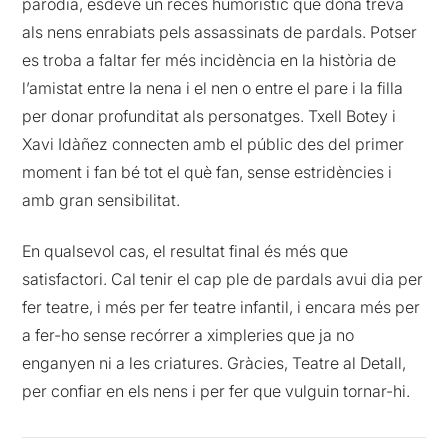
paròdia, esdevé un recés humorístic que dóna treva
als nens enrabiats pels assassinats de pardals. Potser
es troba a faltar fer més incidència en la història de
l’amistat entre la nena i el nen o entre el pare i la filla
per donar profunditat als personatges. Txell Botey i
Xavi Idàñez connecten amb el públic des del primer
moment i fan bé tot el què fan, sense estridències i
amb gran sensibilitat.
En qualsevol cas, el resultat final és més que
satisfactori. Cal tenir el cap ple de pardals avui dia per
fer teatre, i més per fer teatre infantil, i encara més per
a fer-ho sense recórrer a ximpleries que ja no
enganyen ni a les criatures. Gràcies, Teatre al Detall,
per confiar en els nens i per fer que vulguin tornar-hi.