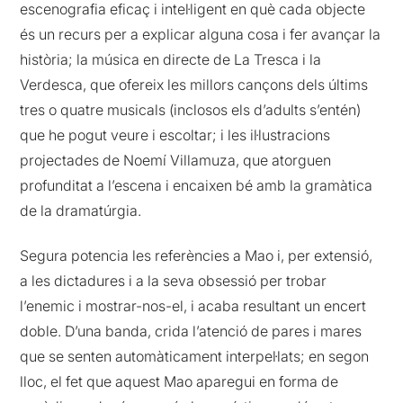
escenografia eficaç i intel·ligent en què cada objecte
és un recurs per a explicar alguna cosa i fer avançar la
història; la música en directe de La Tresca i la
Verdesca, que ofereix les millors cançons dels últims
tres o quatre musicals (inclosos els d’adults s’entén)
que he pogut veure i escoltar; i les il·lustracions
projectades de Noemí Villamuza, que atorguen
profunditat a l’escena i encaixen bé amb la gramàtica
de la dramatúrgia.
Segura potencia les referències a Mao i, per extensió,
a les dictadures i a la seva obsessió per trobar
l’enemic i mostrar-nos-el, i acaba resultant un encert
doble. D’una banda, crida l’atenció de pares i mares
que se senten automàticament interpel·lats; en segon
lloc, el fet que aquest Mao aparegui en forma de