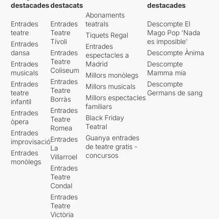
destacades
destacats
destacades
Abonaments
Entrades
Entrades
teatrals
Descompte El
teatre
Teatre
Mago Pop 'Nada
Tiquets Regal
Tívoli
es imposible'
Entrades
Entrades
dansa
Entrades
Descompte Ànima
espectacles a
Teatre
Entrades
Madrid
Descompte
Coliseum
musicals
Mamma mia
Millors monòlegs
Entrades
Entrades
Descompte
Millors musicals
Teatre
teatre
Germans de sang
Millors espectacles
Borràs
infantil
familiars
Entrades
Entrades
Black Friday
Teatre
òpera
Teatral
Romea
Entrades
Guanya entrades
Entrades
improvisació
de teatre gratis -
La
Entrades
concursos
Villarroel
monòlegs
Entrades
Teatre
Condal
Entrades
Teatre
Victòria