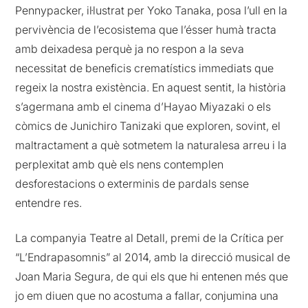
Pennypacker, il·lustrat per Yoko Tanaka, posa l’ull en la
pervivència de l’ecosistema que l’ésser humà tracta
amb deixadesa perquè ja no respon a la seva
necessitat de beneficis crematístics immediats que
regeix la nostra existència. En aquest sentit, la història
s’agermana amb el cinema d’Hayao Miyazaki o els
còmics de Junichiro Tanizaki que exploren, sovint, el
maltractament a què sotmetem la naturalesa arreu i la
perplexitat amb què els nens contemplen
desforestacions o exterminis de pardals sense
entendre res.
La companyia Teatre al Detall, premi de la Crítica per
“L’Endrapasomnis” al 2014, amb la direcció musical de
Joan Maria Segura, de qui els que hi entenen més que
jo em diuen que no acostuma a fallar, conjumina una