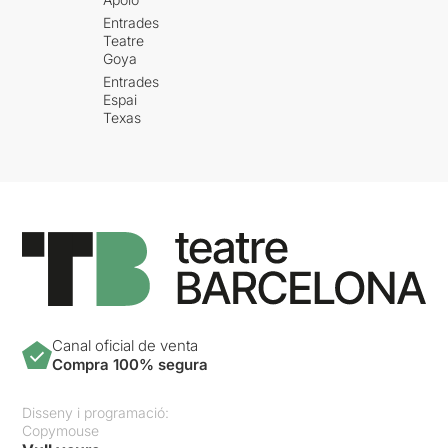
Entrades
Teatre
Goya
Entrades
Espai
Texas
Canal oficial de venta
Compra 100% segura
Disseny i programació:
Copymouse