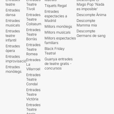
teatre
Teatre
Mago Pop 'Nada
Tiquets Regal
Tívoli
es imposible'
Entrades
Entrades
dansa
Entrades
Descompte Ànima
espectacles a
Teatre
Entrades
Madrid
Descompte
Coliseum
musicals
Mamma mia
Millors monòlegs
Entrades
Entrades
Descompte
Millors musicals
Teatre
teatre
Germans de sang
Millors espectacles
Borràs
infantil
familiars
Entrades
Entrades
Black Friday
Teatre
òpera
Teatral
Romea
Entrades
Guanya entrades
Entrades
improvisació
de teatre gratis -
La
Entrades
concursos
Villarroel
monòlegs
Entrades
Teatre
Condal
Entrades
Teatre
Victòria
Entrades
Teatre
Apolo