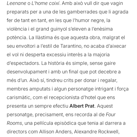
Leenane
o
L’home coixí
. Amb això vull dir que vagin
preparats per a una de les gamberrades que li agrada
fer de tant en tant, en les que l’humor negre, la
violència i el grand guinyol s’eleven a l’enèsima
potència. La llàstima és que aquesta obra, malgrat el
seu envoltori a l’estil de Tarantino, no acaba d’aixecar
el vol ni desperta excessiu interès a la majoria
d’espectadors. La història és simple, sense gaire
desenvolupament i amb un final que pot decebre a
més d’un. Això sí, tindreu crits per donar i regalar,
membres amputats i algun personatge intrigant i força
carismàtic, com el recepcionista d’hotel que ens
presenta un sempre efectiu
Albert Prat
. Aquest
personatge, precisament, ens recorda al de
Four
Rooms
, una pel·lícula episòdica que tenia al darrera a
directors com Allison Anders, Alexandre Rockwell,