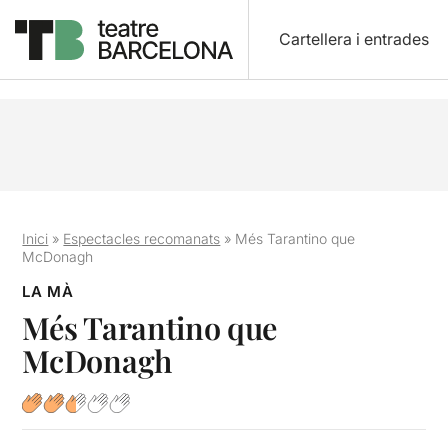
Cartellera i entrades
Inici
»
Espectacles recomanats
»
Més Tarantino que
McDonagh
LA MÀ
Més Tarantino que
McDonagh