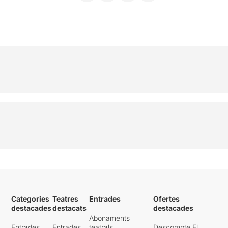
Categories
Teatres
Entrades
Ofertes
destacades
destacats
destacades
Abonaments
Entrades
Entrades
teatrals
Descompte El