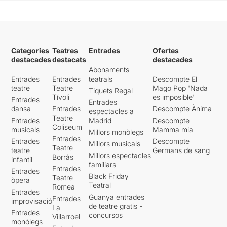
Categories
Teatres
Entrades
Ofertes
destacades
destacats
destacades
Abonaments
Entrades
Entrades
teatrals
Descompte El
teatre
Teatre
Mago Pop 'Nada
Tiquets Regal
Tívoli
es imposible'
Entrades
Entrades
dansa
Entrades
Descompte Ànima
espectacles a
Teatre
Entrades
Madrid
Descompte
Coliseum
musicals
Mamma mia
Millors monòlegs
Entrades
Entrades
Descompte
Millors musicals
Teatre
teatre
Germans de sang
Millors espectacles
Borràs
infantil
familiars
Entrades
Entrades
Black Friday
Teatre
òpera
Teatral
Romea
Entrades
Guanya entrades
Entrades
improvisació
de teatre gratis -
La
Entrades
concursos
Villarroel
monòlegs