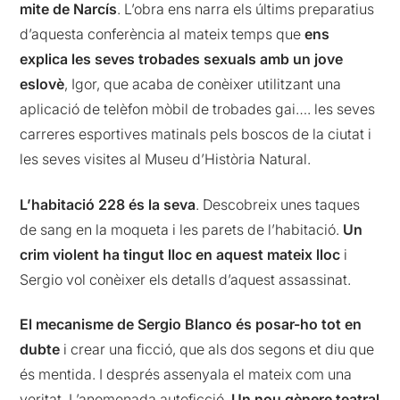
mite de Narcís
. L’obra ens narra els últims preparatius
d’aquesta conferència al mateix temps que
ens
explica les seves trobades sexuals amb un jove
eslovè
, Igor, que acaba de conèixer utilitzant una
aplicació de telèfon mòbil de trobades gai…. les seves
carreres esportives matinals pels boscos de la ciutat i
les seves visites al Museu d’Història Natural.
L’habitació 228 és la seva
. Descobreix unes taques
de sang en la moqueta i les parets de l’habitació.
Un
crim violent ha tingut lloc en aquest mateix lloc
i
Sergio vol conèixer els detalls d’aquest assassinat.
El mecanisme de Sergio Blanco és posar-ho tot en
dubte
i crear una ficció, que als dos segons et diu que
és mentida. I després assenyala el mateix com una
veritat. L’anomenada autoficció.
Un nou gènere teatral