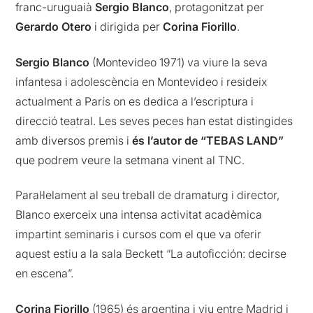
franc-uruguaià
Sergio Blanco
, protagonitzat per
Gerardo Otero
i dirigida per
Corina Fiorillo
.
Sergio Blanco
(Montevideo 1971) va viure la seva
infantesa i adolescència en Montevideo i resideix
actualment a París on es dedica a l’escriptura i
direcció teatral. Les seves peces han estat distingides
amb diversos premis i
és l’autor de “TEBAS LAND”
que podrem veure la setmana vinent al TNC.
Paral·lelament al seu treball de dramaturg i director,
Blanco exerceix una intensa activitat acadèmica
impartint seminaris i cursos com el que va oferir
aquest estiu a la sala Beckett “La autoficción: decirse
en escena”.
Corina Fiorillo
(1965) és argentina i viu entre Madrid i