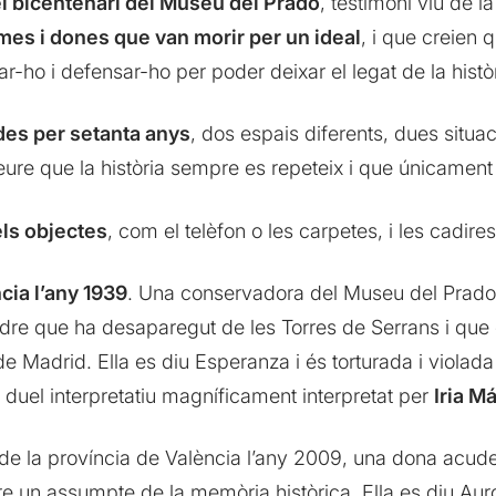
l bicentenari del Museu del Prado
, testimoni viu de l
omes i dones que van morir per un ideal
, i que creien q
r-ho i defensar-ho per poder deixar el legat de la històr
des per setanta anys
, dos espais diferents, dues situ
eure que la història sempre es repeteix i que únicament 
ls objectes
, com el telèfon o les carpetes, i les cadires
cia l’any 1939
. Una conservadora del Museu del Prado é
dre que ha desaparegut de les Torres de Serrans i que e
e Madrid. Ella es diu Esperanza i és torturada i viola
 duel interpretatiu magníficament interpretat per
Iria M
 de la província de València l’any 2009, una dona acudei
re un assumpte de la memòria històrica. Ella es diu Auro