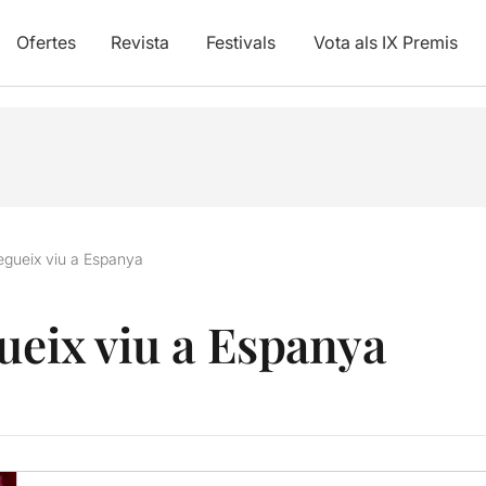
Ofertes
Revista
Festivals
Vota als IX Premis
segueix viu a Espanya
gueix viu a Espanya