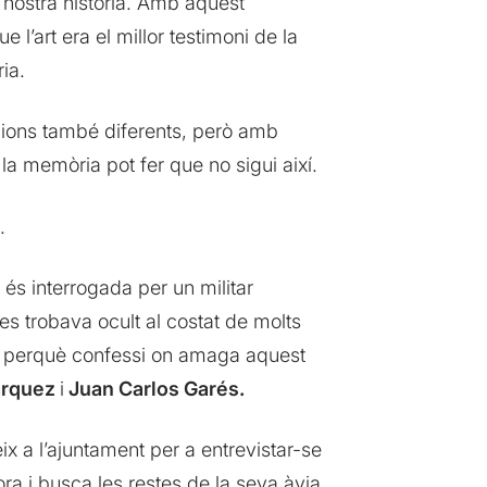
a nostra història. Amb aquest
ue l’art era el millor testimoni de la
ia.
acions també diferents, però amb
la memòria pot fer que no sigui així.
.
s interrogada per un militar
s trobava ocult al costat de molts
da perquè confessi on amaga aquest
árquez
i
Juan Carlos Garés.
x a l’ajuntament per a entrevistar-se
ra i busca les restes de la seva àvia