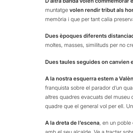
D’altra banda volen commemorar e
muntatge
volen rendir tribut als h
memòria i que per tant calia preserva
Dues èpoques diferents distancia
moltes, masses, similituds per no cr
Dues taules seguides on canvien e
A la nostra esquerra estem a Valèn
franquista sobre el parador d’un qua
altres quadres evacuats del museu d
quadre que el general vol per ell. Un
A la dreta de l’escena
, en un poble
amb el seu alcalde. Ve a tractar sob