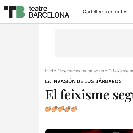
Cartellera i entrades
Inici
»
Espectacles recomanats
»
El feixisme 
LA INVASIÓN DE LOS BÁRBAROS
El feixisme se