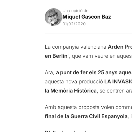
Una opinió de
Miquel Gascon Baz
01/02/2020
La companyia valenciana
Arden Pr
en Berlín
”, que vam veure en aquest
Ara,
a punt de fer els 25 anys aqu
aquesta nova producció
LA INVAS
la Memòria Històrica,
se centren ara
Amb aquesta proposta volen commemo
final de la Guerra Civil Espanyola
, 