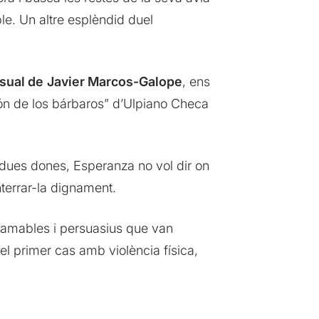
le. Un altre esplèndid duel
isual de
Javier Marcos-Galope
, ens
ión de los bárbaros” d’Ulpiano Checa
bdues dones, Esperanza no vol dir on
nterrar-la dignament.
s amables i persuasius que van
el primer cas amb violència física,