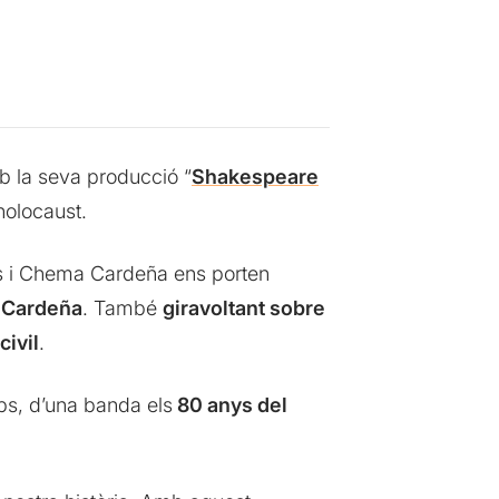
b la seva producció “
Shakespeare
holocaust.
s i Chema Cardeña ens porten
Cardeña
. També
giravoltant sobre
civil
.
ps, d’una banda els
80 anys del