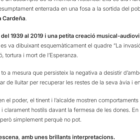
esumptament enterrada en una fosa a la sortida del pob
 Cardeña
.
del 1939 al 2019
i una petita creació musical-audiov
l es va dibuixant esquemàticament el quadre “La invas
ó, tortura i mort de l’Esperanza.
 to a mesura que persisteix la negativa a desistir d’am
 de lluitar per recuperar les restes de la seva àvia i e
en el poder, el tinent i l’alcalde mostren comportament
i clarament hostils davant la fermesa de les dones. En 
… però simplement perquè no pot.
 escena
,
amb unes brillants interpretacions.