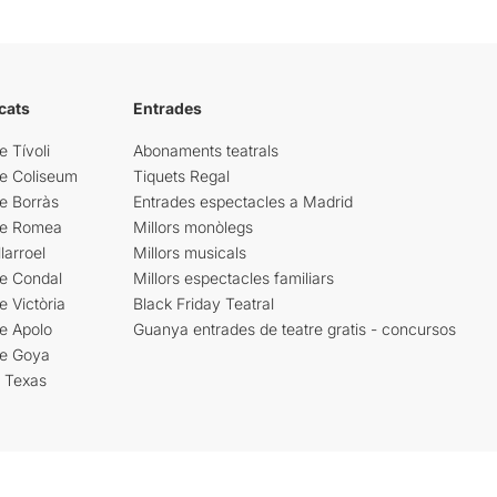
cats
Entrades
e Tívoli
Abonaments teatrals
re Coliseum
Tiquets Regal
e Borràs
Entrades espectacles a Madrid
re Romea
Millors monòlegs
larroel
Millors musicals
re Condal
Millors espectacles familiars
e Victòria
Black Friday Teatral
e Apolo
Guanya entrades de teatre gratis - concursos
re Goya
i Texas