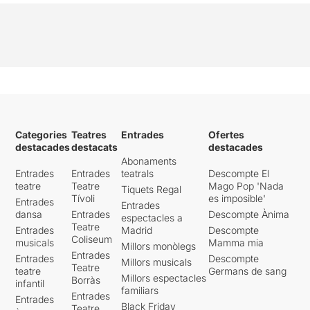
Categories
Teatres
Entrades
Ofertes
destacades
destacats
destacades
Abonaments
Entrades
Entrades
teatrals
Descompte El
teatre
Teatre
Mago Pop 'Nada
Tiquets Regal
Tívoli
es imposible'
Entrades
Entrades
dansa
Entrades
Descompte Ànima
espectacles a
Teatre
Entrades
Madrid
Descompte
Coliseum
musicals
Mamma mia
Millors monòlegs
Entrades
Entrades
Descompte
Millors musicals
Teatre
teatre
Germans de sang
Millors espectacles
Borràs
infantil
familiars
Entrades
Entrades
Black Friday
Teatre