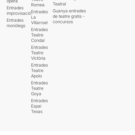
òpera
Teatral
Romea
Entrades
Guanya entrades
Entrades
improvisació
de teatre gratis -
La
Entrades
concursos
Villarroel
monòlegs
Entrades
Teatre
Condal
Entrades
Teatre
Victòria
Entrades
Teatre
Apolo
Entrades
Teatre
Goya
Entrades
Espai
Texas