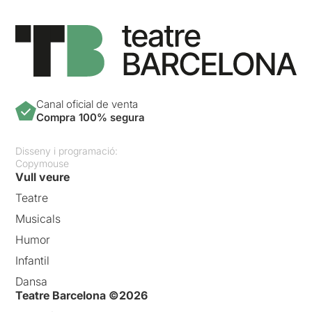
Canal oficial de venta
Compra 100% segura
Disseny i programació:
Copymouse
Vull veure
Teatre
Musicals
Humor
Infantil
Dansa
Teatre Barcelona ©2026