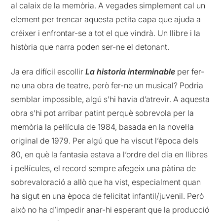
al calaix de la memòria. A vegades simplement cal un
element per trencar aquesta petita capa que ajuda a
créixer i enfrontar-se a tot el que vindrà. Un llibre i la
història que narra poden ser-ne el detonant.
Ja era difícil escollir
La historia interminable
per fer-
ne una obra de teatre, però fer-ne un musical? Podria
semblar impossible, algú s’hi havia d’atrevir. A aquesta
obra s’hi pot arribar patint perquè sobrevola per la
memòria la pel·lícula de 1984, basada en la novel·la
original de 1979. Per algú que ha viscut l’època dels
80, en què la fantasia estava a l’ordre del dia en llibres
i pel·lícules, el record sempre afegeix una pàtina de
sobrevaloració a allò que ha vist, especialment quan
ha sigut en una època de felicitat infantil/juvenil. Però
això no ha d’impedir anar-hi esperant que la producció