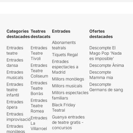
Categories
Teatres
Entrades
Ofertes
destacades
destacats
destacades
Abonaments
Entrades
Entrades
teatrals
Descompte El
teatre
Teatre
Mago Pop 'Nada
Tiquets Regal
Tívoli
es imposible'
Entrades
Entrades
dansa
Entrades
Descompte Ànima
espectacles a
Teatre
Entrades
Madrid
Descompte
Coliseum
musicals
Mamma mia
Millors monòlegs
Entrades
Entrades
Descompte
Millors musicals
Teatre
teatre
Germans de sang
Millors espectacles
Borràs
infantil
familiars
Entrades
Entrades
Black Friday
Teatre
òpera
Teatral
Romea
Entrades
Guanya entrades
Entrades
improvisació
de teatre gratis -
La
Entrades
concursos
Villarroel
monòlegs