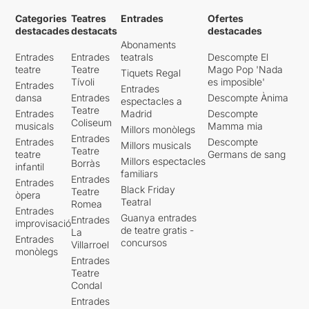
Categories
Teatres
Entrades
Ofertes
destacades
destacats
destacades
Abonaments
Entrades
Entrades
teatrals
Descompte El
teatre
Teatre
Mago Pop 'Nada
Tiquets Regal
Tívoli
es imposible'
Entrades
Entrades
dansa
Entrades
Descompte Ànima
espectacles a
Teatre
Entrades
Madrid
Descompte
Coliseum
musicals
Mamma mia
Millors monòlegs
Entrades
Entrades
Descompte
Millors musicals
Teatre
teatre
Germans de sang
Millors espectacles
Borràs
infantil
familiars
Entrades
Entrades
Black Friday
Teatre
òpera
Teatral
Romea
Entrades
Guanya entrades
Entrades
improvisació
de teatre gratis -
La
Entrades
concursos
Villarroel
monòlegs
Entrades
Teatre
Condal
Entrades