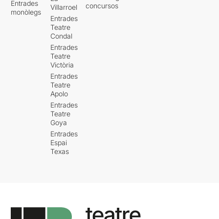
Entrades
Si desitgeu veure l'apunt
concursos
Villarroel
monòlegs
original, només heu de
Entrades
clicar
AQUÍ
Teatre
Condal
Entrades
Teatre
Victòria
Entrades
Teatre
Apolo
Entrades
Teatre
Goya
Entrades
Espai
Texas