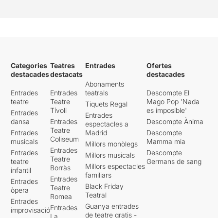
la per acabada. No pretenc
que s'expliqui tota la
transició en 50 minuts, que
és el que dura la proposta,
però potser sí que algunes
d'aquestes petites històries,
puguin ser captades amb
Categories
Teatres
Entrades
Ofertes
més claredat per part dels
destacades
destacats
destacades
espectadors.... i
Abonaments
malauradament algunes
Entrades
Entrades
teatrals
Descompte El
d'elles no ho aconsegueixen.
teatre
Teatre
Mago Pop 'Nada
Tiquets Regal
Tívoli
es imposible'
Entrades
Entrades
Interpretacions correctes,
dansa
Entrades
Descompte Ànima
espectacles a
més creïbles potser la dels
Teatre
Entrades
Madrid
Descompte
actors homes, i dic actors
Coliseum
musicals
Mamma mia
Millors monòlegs
perquè malgrat que consta
Entrades
Entrades
Descompte
Millors musicals
oficialment que són 2 actrius
Teatre
teatre
Germans de sang
i un actor, el mateix director
Millors espectacles
Borràs
infantil
fa una petita incursió com
familiars
Entrades
Entrades
quart actor, per mi un dels
Black Friday
Teatre
òpera
millors moments de la
Teatral
Romea
Entrades
proposta.
Guanya entrades
Entrades
improvisació
de teatre gratis -
La