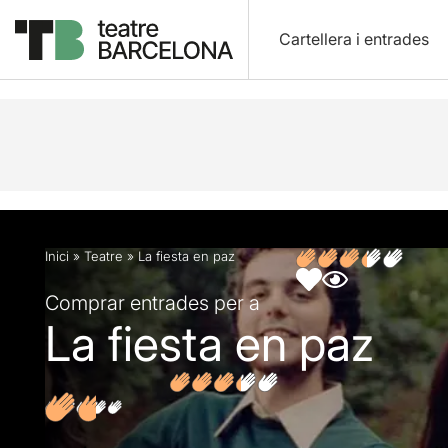
Cartellera i entrades
Descripció
Fitxa artística
Opinions
Inici
»
Teatre
»
La fiesta en paz
Comprar entrades per a
La fiesta en paz