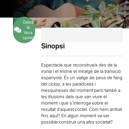
4
Opinions
Deixa
la
teva
opinió
Sinopsi
Espectacle que reconstrueix des de la
ironia i el lirisme el miratge de la transició
espanyola. És un viatge als peus de fang
del cíclop, a les paradoxes i
mesquineses del moment però també a
les il·lusions dels que van viure el
moment i que s’interroga sobre el
resultat d’aquest còctel. Com hem arribat
fins aquí? En algun moment va ser
possible construir una altra societat?