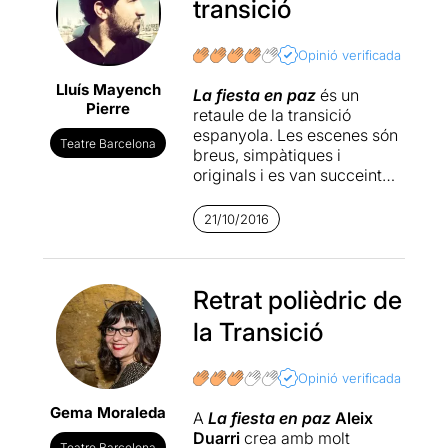
transició
Opinió verificada
Lluís Mayench
La fiesta en paz
és un
Pierre
retaule de la transició
espanyola. Les escenes són
Teatre Barcelona
breus, simpàtiques i
originals i es van succeint
sense cap jerarquia per a
mostrar-nos un ampli ventall
21/10/2016
de situacions. Hi
reconeixerem el context
(manifestacions, pel·lícules
del “
Retrat polièdric de
destape”,
carlistes...) i
els seus personatges (
la Transició
Adolfo Suárez, Paul Preston,
Maruja Mallo,...) I també
espais que són, d'alguna
Opinió verificada
manera, en la memòria
Gema Moraleda
col·lectiva i que
A
La fiesta en paz
Aleix
identificarem fàcilment.
Duarri
crea amb molt
Teatre Barcelona